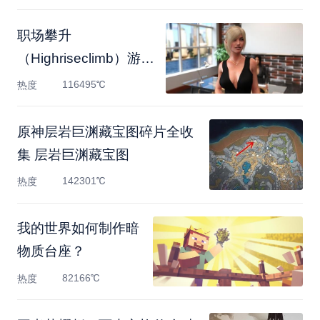
职场攀升
（Highriseclimb）游戏
攻略 游戏怎么存档
116495℃
热度
原神层岩巨渊藏宝图碎片全收
集 层岩巨渊藏宝图
142301℃
热度
我的世界如何制作暗
物质台座？
82166℃
热度