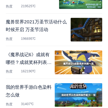
219525℃
热度
魔兽世界2021万圣节活动什么
时候开启 万圣节活动
196695℃
热度
《魔界战记6》成就有
哪些？成就奖杯列表一
览
162190℃
热度
我的世界手游白色染料
怎么做
31407℃
热度