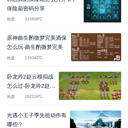
保险箱密码分享
315808℃
热度
原神曲生酌微梦完美酒保
怎么玩-曲生酌微梦完美
129340℃
热度
卧龙吟2赵云模拟战
怎么过-卧龙吟2赵云
模拟战通
182216℃
热度
光遇小王子季先祖动作有
哪些？