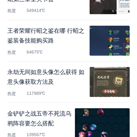
549414℃
热度
王者荣耀行昭之鉴在哪 行昭之
鉴装备技能购买路
64675℃
热度
永劫无间如意头像怎么获得 如
意头像获取方法及
117989℃
热度
金铲铲之战五帝不死流乌
鸦阵容要怎么搭配
139567℃
热度