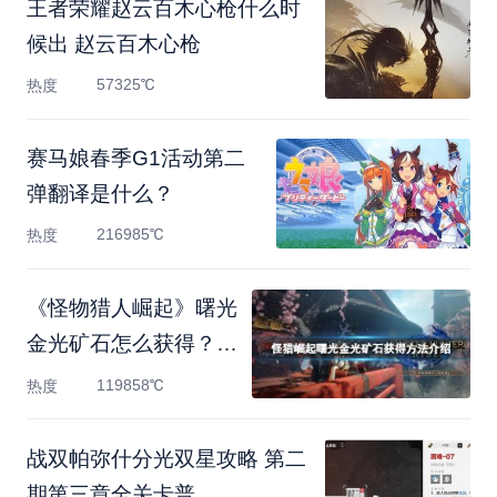
王者荣耀赵云百木心枪什么时
候出 赵云百木心枪
57325℃
热度
赛马娘春季G1活动第二
弹翻译是什么？
216985℃
热度
《怪物猎人崛起》曙光
金光矿石怎么获得？金
光
119858℃
热度
战双帕弥什分光双星攻略 第二
期第三章全关卡普