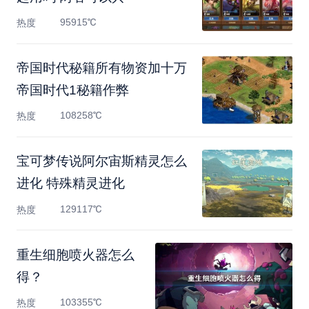
95915℃
热度
帝国时代秘籍所有物资加十万
帝国时代1秘籍作弊
108258℃
热度
宝可梦传说阿尔宙斯精灵怎么
进化 特殊精灵进化
129117℃
热度
重生细胞喷火器怎么
得？
103355℃
热度