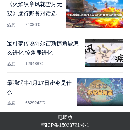
《火焰纹章风花雪月无
双》远行野餐对话选择
指
74096℃
热度
宝可梦传说阿尔宙斯惊角鹿怎
么进化 惊角鹿进化
129468℃
热度
最强蜗牛4月17日密令是什
么
6629242℃
热度
电脑版
鄂ICP备15023721号-1