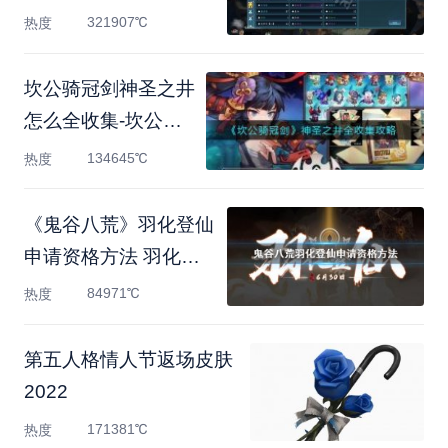
绍
321907℃
热度
坎公骑冠剑神圣之井
怎么全收集-坎公骑
冠剑神圣
134645℃
热度
《鬼谷八荒》羽化登仙
申请资格方法 羽化登
仙测
84971℃
热度
第五人格情人节返场皮肤
2022
171381℃
热度