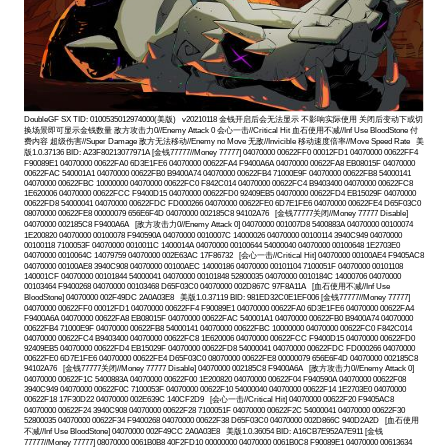
DoubleGF SX TID: 0100535012974000(美版) v20210118 金钱开启后会无法显示 不影响实际使用 关闭后变动下或切
换场景即可显示金钱数量 敌方攻击力0//Enemy Attack 0 会心一击//Critical Hit 血石使用不减//Inf Use BloodStone 付
费内容 超级伤害//Super Damage 敌方无法移动//Enemy no Move 无敌//Invicible 移动速度倍率//Move Speed Rate 美
版1.0.37136 BID: A23F80213077971A [金钱77777//Money 77777] 04070000 00622FF0 00012FD1 04070000 00622FF4
F90089E1 04070000 00622FA0 6D3E1FE6 04070000 00622FA4 F9400A6A 04070000 00622FA8 EB08015F 04070000
00622FAC 540001A1 04070000 00622FB0 B9400A74 04070000 00622FB4 71000E9F 04070000 00622FB8 54000141
04070000 00622FBC 10000000 04070000 00622FC0 F842C014 04070000 00622FC4 B9403400 04070000 00622FC8
1E620006 04070000 00622FCC F9400D15 04070000 00622FD0 92409EB5 04070000 00622FD4 EB15029F 04070000
00622FD8 54000041 04070000 00622FDC FD000266 04070000 00622FE0 6D7E1FE6 04070000 00622FE4 D65F03C0
08070000 00622FE8 00000079 656E6F4D 04070000 002185C8 94102A76 [金钱77777关闭//Money 77777 Disable]
04070000 002185C8 F9400A6A [敌方攻击力0//Enemy Attack 0] 04070000 001007D8 5400883A 04070000 00100074
1E200820 04070000 00100078 F940590A 04070000 0010007C 14000026 04070000 00100114 3940C949 04070000
00100118 7100053F 04070000 0010011C 1400014A 04070000 00100644 54000040 04070000 00100648 1E2703E0
04070000 0010064C 14079759 04070000 002E63AC 17F86732 [会心一击//Critical Hit] 04070000 00100AE4 F9405AC8
04070000 00100AE8 3940C908 04070000 00100AEC 14000186 04070000 00101104 7100051F 04070000 00101108
140001CF 04070000 00101844 54000041 04070000 00101848 52800035 04070000 0010184C 14000706 04070000
00103464 F9400268 04070000 00103468 D65F03C0 04070000 002D867C 97F8A11A [血石使用不减//Inf Use
BloodStone] 04070000 002F49DC 2A0A03E8 美版1.0.37119 BID: 981ED32C0E1EF006 [金钱77777//Money 77777]
04070000 00622FF0 00012FD1 04070000 00622FF4 F90089E1 04070000 00622FA0 6D3E1FE6 04070000 00622FA4
F9400A6A 04070000 00622FA8 EB08015F 04070000 00622FAC 540001A1 04070000 00622FB0 B9400A74 04070000
00622FB4 71000E9F 04070000 00622FB8 54000141 04070000 00622FBC 10000000 04070000 00622FC0 F842C014
04070000 00622FC4 B9403400 04070000 00622FC8 1E620006 04070000 00622FCC F9400D15 04070000 00622FD0
92409EB5 04070000 00622FD4 EB15029F 04070000 00622FD8 54000041 04070000 00622FDC FD000266 04070000
00622FE0 6D7E1FE6 04070000 00622FE4 D65F03C0 08070000 00622FE8 00000079 656E6F4D 04070000 002185C8
94102A76 [金钱77777关闭//Money 77777 Disable] 04070000 002185C8 F9400A6A [敌方攻击力0//Enemy Attack 0]
04070000 00622F1C 5400883A 04070000 00622F00 1E200820 04070000 00622F04 F940590A 04070000 00622F08
3940C949 04070000 00622F0C 7100053F 04070000 00622F10 54000040 04070000 00622F14 1E2703E0 04070000
00622F18 17F30D22 04070000 002E639C 140CF2D9 [会心一击//Critical Hit] 04070000 00622F20 F9405AC8
04070000 00622F24 3940C908 04070000 00622F28 7100051F 04070000 00622F2C 54000041 04070000 00622F30
52800035 04070000 00622F34 F9400268 04070000 00622F38 D65F03C0 04070000 002D866C 940D2A2D [血石使用
不减//Inf Use BloodStone] 04070000 002F49CC 2A0A03E8 美版1.0.36054 BID: A16CB7E952A7E911 [金钱
77777//Money 77777] 08070000 0061B0B8 40F2FD10 00000000 04070000 0061B0C8 F90089E1 04070000 00613634