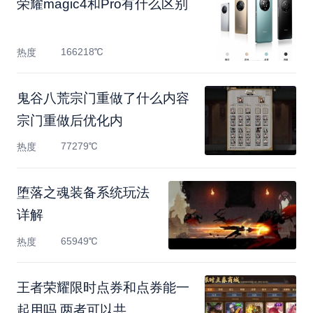
荣耀magic4和Pro有什么区别
166218℃
热度
鬼谷八荒宗门重做了什么内容
宗门重做后优化内
77279℃
热度
堕落之魂装备系统玩法
详解
65949℃
热度
王者荣耀限时点券和点券能一
起用吗 两者可以共