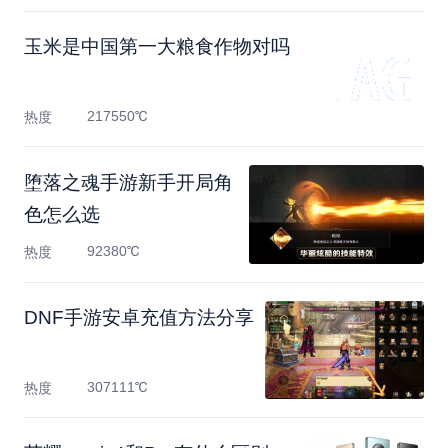
玉米是中国第一大粮食作物对吗
217550℃
热度
堕落之魂手游新手开局角
色怎么选
92380℃
热度
DNF手游安卓充值方法分享
307111℃
热度