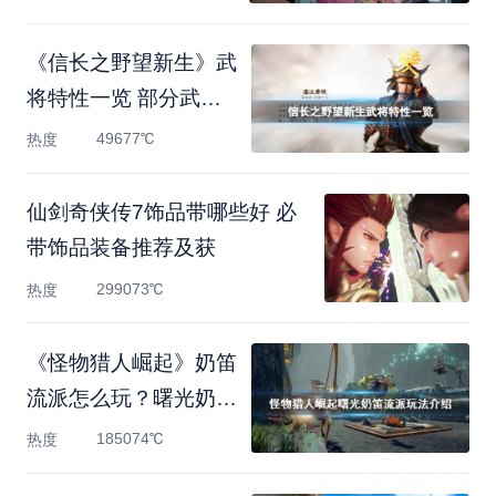
《信长之野望新生》武
将特性一览 部分武将
特性
49677℃
热度
仙剑奇侠传7饰品带哪些好 必
带饰品装备推荐及获
299073℃
热度
《怪物猎人崛起》奶笛
流派怎么玩？曙光奶笛
流
185074℃
热度