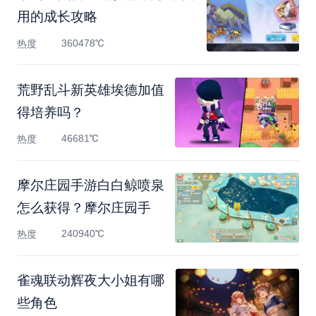
用的成长攻略
360478℃
热度
荒野乱斗新英雄埃德加值
得培养吗？
46681℃
热度
摩尔庄园手游白白鲸喷泉
怎么获得？摩尔庄园手
240940℃
热度
雀魂联动辉夜大小姐有哪
些角色