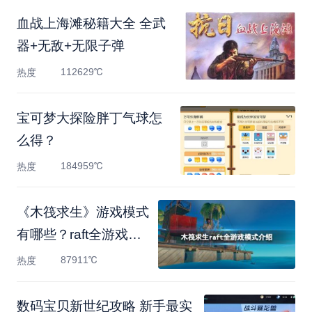
血战上海滩秘籍大全 全武
器+无敌+无限子弹
112629℃
热度
宝可梦大探险胖丁气球怎
么得？
184959℃
热度
《木筏求生》游戏模式
有哪些？raft全游戏模
式介
87911℃
热度
数码宝贝新世纪攻略 新手最实