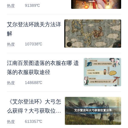
91389℃
热度
艾尔登法环跳关方法详
解
107038℃
热度
江南百景图遗落的衣服在哪 遗
落的衣服获取途径
148688℃
热度
《艾尔登法环》大弓怎
么获得？大弓获取位置
分
613357℃
热度