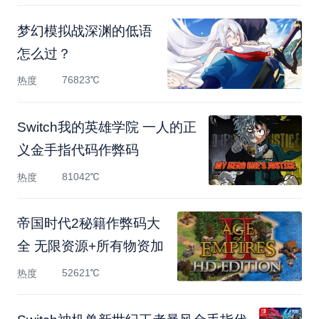
梦幻模拟战深渊的低语
怎么过？
76823℃
热度
Switch我的英雄学院 一人的正
义金手指代码作弊码
81042℃
热度
帝国时代2秘籍作弊码大
全 无限资源+所有物资加
52621℃
热度