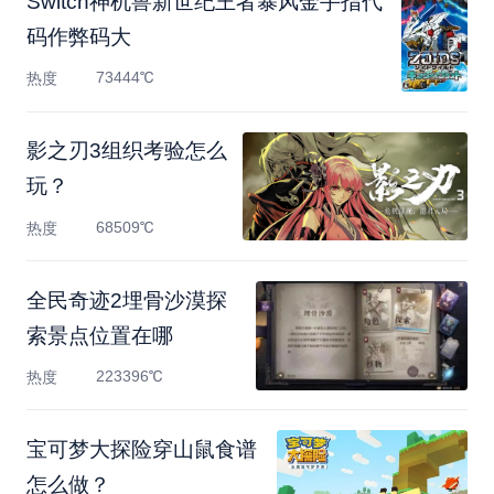
Switch神机兽新世纪王者暴风金手指代
码作弊码大
73444℃
热度
影之刃3组织考验怎么
玩？
68509℃
热度
全民奇迹2埋骨沙漠探
索景点位置在哪
223396℃
热度
宝可梦大探险穿山鼠食谱
怎么做？