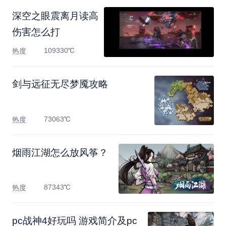
深空之眼震离月读高
伤害怎么打
109330℃
热度
剑与远征无尽梦魇攻略
73063℃
热度
烟雨江湖怎么放风筝？
87343℃
热度
pc战神4好玩吗 游戏简介及pc