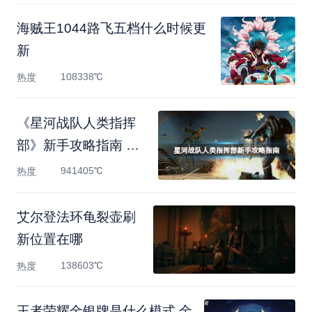
海贼王1044路飞五档什么时候更
新
108338℃
热度
《星河战队人类指挥
部》新手攻略指南 新
手怎么
941405℃
热度
艾尔登法环龟裂壶刷
新位置在哪
138603℃
热度
王者荣耀金银牌是什么模式 金