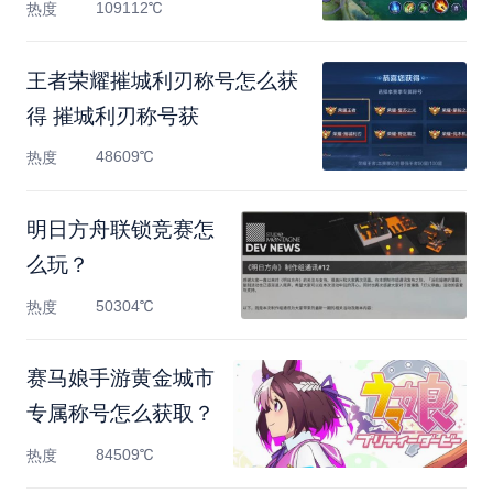
109112℃
热度
王者荣耀摧城利刃称号怎么获
得 摧城利刃称号获
48609℃
热度
明日方舟联锁竞赛怎
么玩？
50304℃
热度
赛马娘手游黄金城市
专属称号怎么获取？
84509℃
热度