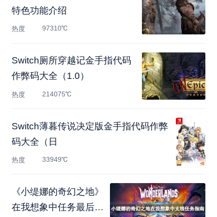
特色功能介绍
97310℃
热度
Switch厕所穿越记金手指代码
作弊码大全（1.0）
214075℃
热度
Switch薄暮传说决定版金手指代码作弊
码大全（日
33949℃
热度
《小缇娜的奇幻之地》
在我想象中任务最后一