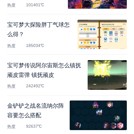
块
101401℃
热度
宝可梦大探险胖丁气球怎
么得？
185034℃
热度
宝可梦传说阿尔宙斯怎么镇抚
顽皮雷弹 镇抚顽皮
242492℃
热度
金铲铲之战名流纳尔阵
容要怎么搭配
92637℃
热度