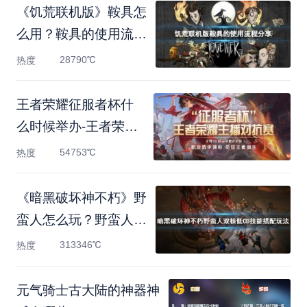
《饥荒联机版》鞍具怎
么用？鞍具的使用流程
分
28790℃
热度
王者荣耀征服者杯什
么时候举办-王者荣耀
征服者
54753℃
热度
《暗黑破坏神不朽》野
蛮人怎么玩？野蛮人双
核
313346℃
热度
元气骑士古大陆的神器神