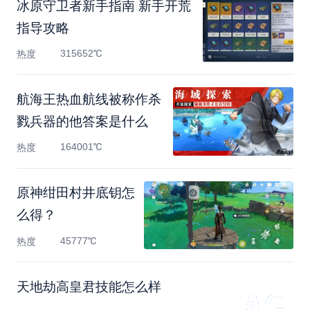
冰原守卫者新手指南 新手开荒
指导攻略
315652℃
热度
航海王热血航线被称作杀
戮兵器的他答案是什么
164001℃
热度
原神绀田村井底钥怎
么得？
45777℃
热度
天地劫高皇君技能怎么样