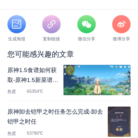
生成海报
复制链接
微信分享
微博分享
您可能感兴趣的文章
原神1.5食谱如何获
取-原神1.5新菜谱获
取方法攻略
65354℃
热度
原神卸去铠甲之时任务怎么完成-卸去
铠甲之时任
53780℃
热度