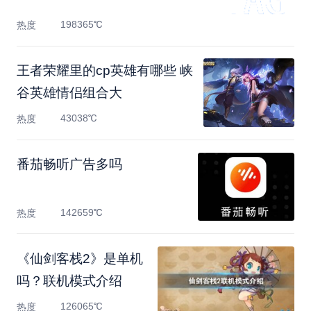
198365℃
热度
王者荣耀里的cp英雄有哪些 峡
谷英雄情侣组合大
43038℃
热度
番茄畅听广告多吗
142659℃
热度
《仙剑客栈2》是单机
吗？联机模式介绍
126065℃
热度