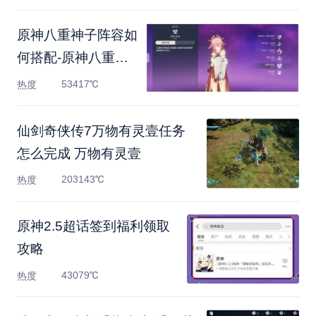
原神八重神子阵容如
何搭配-原神八重神
子阵容玩
53417℃
热度
仙剑奇侠传7万物有灵壹任务
怎么完成 万物有灵壹
203143℃
热度
原神2.5超话签到福利领取
攻略
43079℃
热度