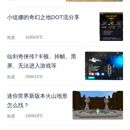
小缇娜的奇幻之地DOT流分享
168926℃
热度
仙剑奇侠传7卡顿、掉帧、黑
屏、无法进入游戏等
288615℃
热度
迷你世界新版本火山地形
怎么找？
180828℃
热度