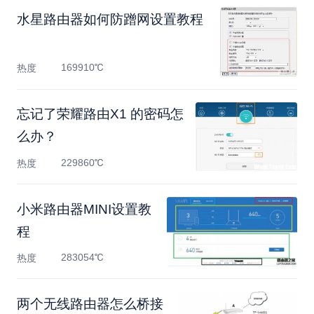
水星路由器如何防蹭网设置教程
169910℃
热度
忘记了荣耀路由X1 的密码怎
么办？
229860℃
热度
小米路由器MINI设置教
程
283054℃
热度
两个无线路由器怎么桥接