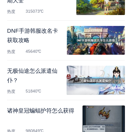
期大全
315073℃
热度
DNF手游韩服改名卡
获取攻略
45640℃
热度
无极仙途怎么派遣仙
仆？
51840℃
热度
诸神皇冠蝙蝠护符怎么获得
980849℃
热度