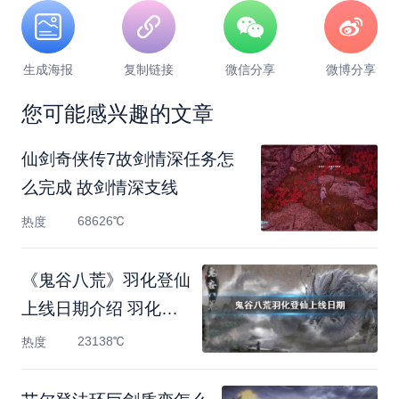
生成海报
复制链接
微信分享
微博分享
您可能感兴趣的文章
仙剑奇侠传7故剑情深任务怎
么完成 故剑情深支线
68626℃
热度
《鬼谷八荒》羽化登仙
上线日期介绍 羽化登
仙什
23138℃
热度