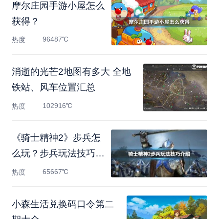
摩尔庄园手游小屋怎么
获得？
96487℃
热度
消逝的光芒2地图有多大 全地
铁站、风车位置汇总
102916℃
热度
《骑士精神2》步兵怎
么玩？步兵玩法技巧介
绍
65667℃
热度
小森生活兑换码口令第二