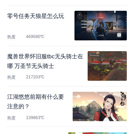
零号任务天狼星怎么玩
469580℃
热度
魔兽世界怀旧服tbc无头骑士在
哪 万圣节无头骑士
217203℃
热度
江湖悠悠前期有什么要
注意的？
139863℃
热度