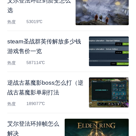
艾尔登法环巨剑质变怎么
选
53019℃
热度
steam圣战群英传解放多少钱
游戏售价一览
587114℃
热度
逆战古墓魔影boss怎么打（逆
战古墓魔影单刷打法
189077℃
热度
艾尔登法环掉帧怎么
解决