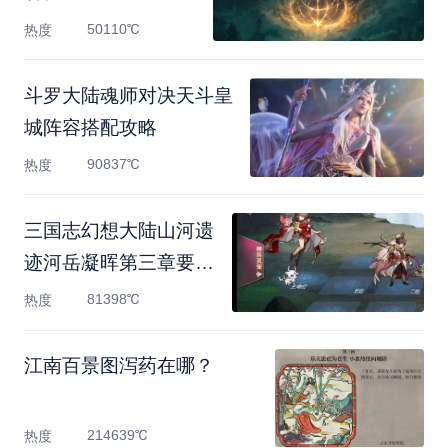
50110℃
热度
斗罗大陆魂师对决天斗皇
城阵容搭配攻略
90837℃
热度
三国志幻想大陆山河遗
迹河岳凝晖第三章要怎
么
81398℃
热度
江南百景图泻药在哪？
214639℃
热度