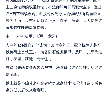
蓝buff加青龙刀对于小法来说是最合适的蓝量装备，配合
上三魔法师的双重施法，小法师即可开局双大点杀C位过
后A两下继续点名。科技枪作为小法的续航装有盾有吸血
较为全面，没有的话就给正义、帽子、法爆、大天使等装
备加强技能的爆发伤害。
主T：人马(板甲、反甲、龙牙)
人马的aoe回血让他成为了加时赛的王，配合抗性肉装可
以称得上是铁王八。装备以石像鬼板甲、反甲、龙牙为最
好，泰坦、狂徒、离子也可。
有多出来的装备肉装给努努，法系输出装给狐狸，功能装
给璐璐。
以上就是小编带来的金铲铲之战森林小法玩法介绍，感兴
趣的朋友赶快来看看吧。