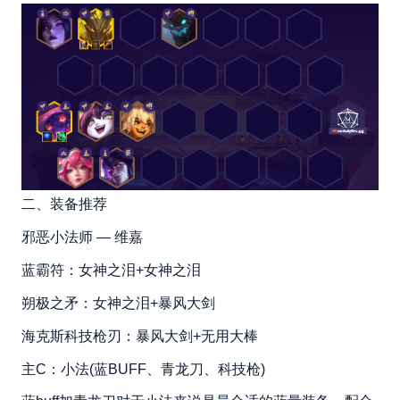
二、装备推荐
邪恶小法师 — 维嘉
蓝霸符：女神之泪+女神之泪
朔极之矛：女神之泪+暴风大剑
海克斯科技枪刃：暴风大剑+无用大棒
主C：小法(蓝BUFF、青龙刀、科技枪)