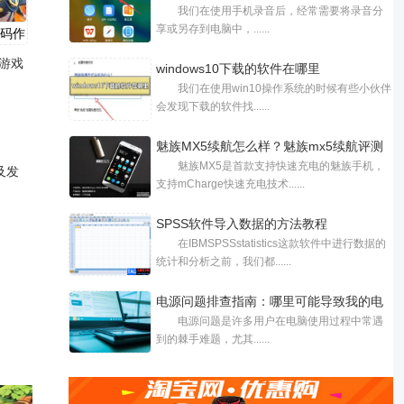
我们在使用手机录音后，经常需要将录音分
享或另存到电脑中，......
代码作
游戏
windows10下载的软件在哪里
我们在使用win10操作系统的时候有些小伙伴
会发现下载的软件找......
魅族MX5续航怎么样？魅族mx5续航评测
魅族MX5是首款支持快速充电的魅族手机，
及发
支持mCharge快速充电技术......
SPSS软件导入数据的方法教程
在IBMSPSSstatistics这款软件中进行数据的
统计和分析之前，我们都......
电源问题排查指南：哪里可能导致我的电
电源问题是许多用户在电脑使用过程中常遇
到的棘手难题，尤其......