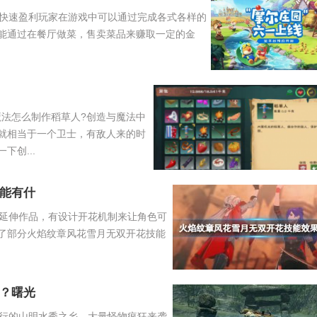
快速盈利玩家在游戏中可以通过完成各式各样的
能通过在餐厅做菜，售卖菜品来赚取一定的金
魔法怎么制作稻草人?创造与魔法中
就相当于一个卫士，有敌人来的时
创...
能有什
延伸作品，有设计开花机制来让角色可
了部分火焰纹章风花雪月无双开花技能
？曙光
行的山明水秀之乡。大量怪物疯狂来袭