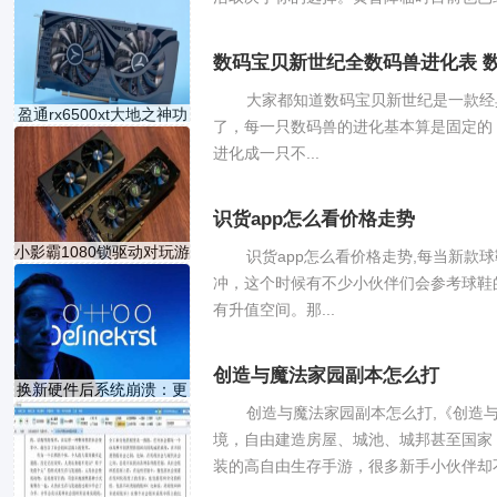
数码宝贝新世纪全数码兽进化表 
大家都知道数码宝贝新世纪是一款经
盈通rx6500xt大地之神功
了，每一只数码兽的进化基本算是固定的
耗
进化成一只不...
识货app怎么看价格走势
小影霸1080锁驱动对玩游
识货app怎么看价格走势,每当新
戏
冲，这个时候有不少小伙伴们会参考球鞋
有升值空间。那...
创造与魔法家园副本怎么打
换新硬件后系统崩溃：更
创造与魔法家园副本怎么打,《创造
境，自由建造房屋、城池、城邦甚至国家
装的高自由生存手游，很多新手小伙伴却不知