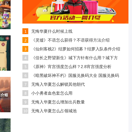
无悔华夏什么时候上线
《灵墟》不语怎么获得？不语获得方法介绍
《仙剑客栈2》结萝如何招募？结萝入队条件介绍
《信长之野望新生》城下方针有什么用？城下方
《原神》宵宫强度怎么样？2.8宵宫强度分析
《暗黑破坏神不朽》国服兑换码大全 国服兑换码
无悔入华夏怎么解锁其他朝代
小小勇者血色套怎么用
无悔入华夏怎么增加出兵数量
无悔入华夏怎么占领城池