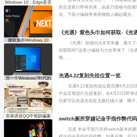
Windows 10：Edge是否
的百龙夜行即将到来，由多只怪物与统领
会作为新
击。下面小编就带来怪物猎人崛起曙光...
《光遇》紫色头巾如何获取-《光
微软发布Windows 10
《光遇》游戏玩法非常有趣，吸引了
build 20
何获取吗?这里小编就为大伙带来了《光
哦。...
光遇4.22复刻先祖位置一览
另一个Windows7时代的
工具在
光遇4.22复刻先祖位置在哪4月2
中会定期进行先祖复刻，在4月22日即将
玩家可以在该先祖处兑换红绒斗篷、帽子、
亲身讲述QQ中奖防骗案
switch厕所穿越记金手指作弊代
例
总览 本金手指只支持switch版
样这些金手指代码作弊，如果不懂，可以查看