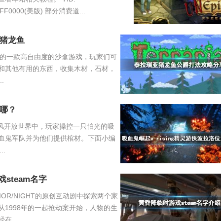
0DFF0000(美版) 部分消费道...
猪龙鱼
开发的一款高自由度的沙盒游戏，玩家们可
和其他有用的东西，收集木材，石材，
.
哪？
哥特风开放世界中，玩家操控一只怕光的吸
血鬼军队并为他们提供棺材。下面小编
..
steam名字
IOR/NIGHT的原创互动剧中探索两个家
1998年的一起抢劫案开始，人物的生
...