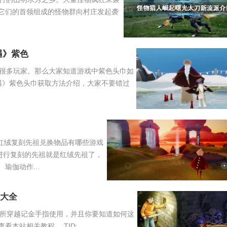
它们的首领组成的怪物群向村庄发起袭
遇》紫色
很多玩家。那么大家知道游戏中紫色头巾如
遇》紫色头巾获取方法介绍，大家不要错过
2日红绒复刻先祖兑换物品有哪些游戏
进行复刻的先祖就是红绒先祖了，
瑜伽动作...
码大全
本的厕所穿越记金手指使用，并且你要知道如何这
本站相关教程。 TID: