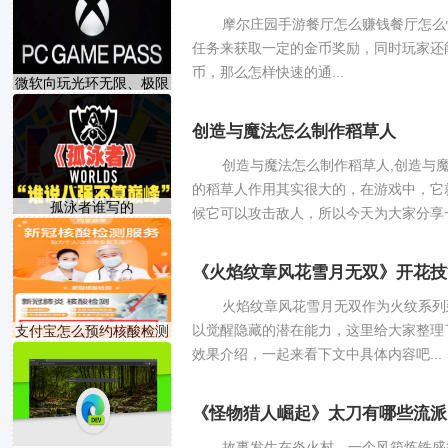
摩尔庄园手游餐厅怎么赚钱餐厅怎么
任务来获取一定的金币奖励，同时玩家还
币，那么怎样快速的通...
微软向玩光环无限、极限
创造与魔法怎么制作稻草人
创造与魔法怎么制作稻草人,创造与
的稻草人作用其实很大的，在游戏中，它
孤泳者谁写的
候它可以攻击敌人，所以今天为大家分享一下
《火焰纹章风花雪月无双》开花技
火焰纹章风花雪月无双作为火纹系列
以觉醒隐藏的潜在能力，这里给大家整理
支付宝怎么预约核酸检测
效果介绍，一起来看下文中具体内容吧...
《怪物猎人崛起》太刀有哪些流派
故事发生在炎火村，一个风箱炼铁盛