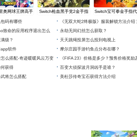
h马里奥网球王牌高手
Switch枪血黑手党2金手指
Switch宝可拳金手指
代
礼包码有哪些
《无双大蛇2终极版》服装解锁方法介绍 
mo致命的应用程序退出怎么
服装
永劫无间幻丝怎么获取？
速满级？
天天跳绳投屏怎么投到电视上
app软件
摩尔庄园手游钓鱼点分布在哪？
怎么搭配-奇迹暖暖风云万变
《FIFA 23》价格是多少？预售价格奖励
如何获得
售平台
百变大侦探波月洞凶手是谁？
心武将怎么搭配
美杜莎传奇宝石获得方法介绍