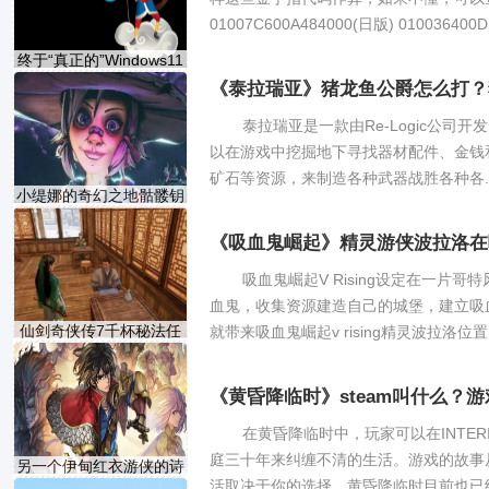
01007C600A484000(日版) 01003640
终于“真正的”Windows11
《泰拉瑞亚》猪龙鱼公爵怎么打？
泰拉瑞亚是一款由Re-Logic公司
以在游戏中挖掘地下寻找器材配件、金钱
矿石等资源，来制造各种武器战胜各种各..
小缇娜的奇幻之地骷髅钥
《吸血鬼崛起》精灵游侠波拉洛在
吸血鬼崛起V Rising设定在一片
血鬼，收集资源建造自己的城堡，建立吸
仙剑奇侠传7千杯秘法任
就带来吸血鬼崛起v rising精灵波拉洛位置.
务
《黄昏降临时》steam叫什么？游戏
在黄昏降临时中，玩家可以在INTER
庭三十年来纠缠不清的生活。游戏的故事从
另一个伊甸红衣游侠的诗
活取决于你的选择。黄昏降临时目前也已经在