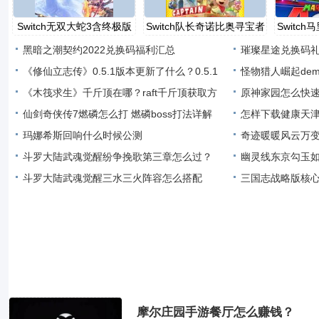
Switch无双大蛇3含终极版
Switch队长奇诺比奥寻宝者
Switc
金
黑暗之潮契约2022兑换码福利汇总
璀璨星途兑换码
《修仙立志传》0.5.1版本更新了什么？0.5.1
怪物猎人崛起de
版本更
《木筏求生》千斤顶在哪？raft千斤顶获取方
解决
原神家园怎么快
法介
仙剑奇侠传7燃磷怎么打 燃磷boss打法详解
怎样下载健康天津
玛娜希斯回响什么时候公测
奇迹暖暖风云万变
斗罗大陆武魂觉醒纷争挽歌第三章怎么过？
搭配攻
幽灵线东京勾玉
斗罗大陆武魂觉醒三水三火阵容怎么搭配
三国志战略版核
摩尔庄园手游餐厅怎么赚钱？