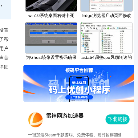
，
win10系统桌面右键卡死
Edge浏览器启动页面修改
后依然跳转到其他
设置
了帮
用户
为Ghost镜像设置密码确保
​aida64调整cpu风扇转速的
声音
系统安全
教程
详细