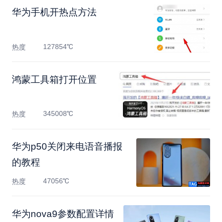
华为手机开热点方法
127854℃
热度
鸿蒙工具箱打开位置
345008℃
热度
​华为p50关闭来电语音播报
的教程
47056℃
热度
华为nova9参数配置详情