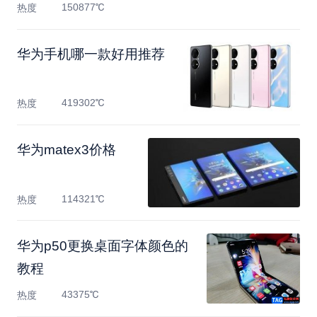
150877℃
热度
华为手机哪一款好用推荐
419302℃
热度
华为matex3价格
114321℃
热度
​华为p50更换桌面字体颜色的
教程
43375℃
热度