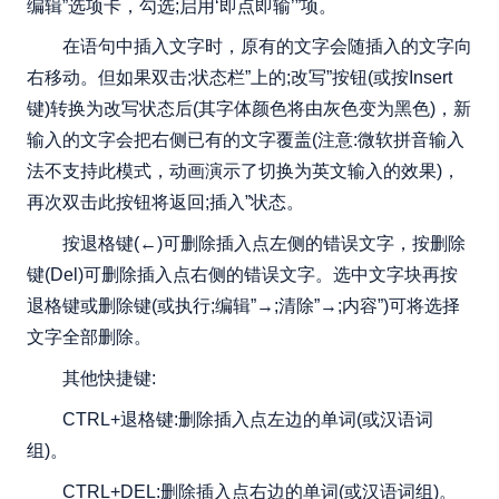
编辑”选项卡，勾选;启用‘即点即输’”项。
在语句中插入文字时，原有的文字会随插入的文字向
右移动。但如果双击;状态栏”上的;改写”按钮(或按Insert
键)转换为改写状态后(其字体颜色将由灰色变为黑色)，新
输入的文字会把右侧已有的文字覆盖(注意:微软拼音输入
法不支持此模式，动画演示了切换为英文输入的效果)，
再次双击此按钮将返回;插入”状态。
按退格键(←)可删除插入点左侧的错误文字，按删除
键(Del)可删除插入点右侧的错误文字。选中文字块再按
退格键或删除键(或执行;编辑”→;清除”→;内容”)可将选择
文字全部删除。
其他快捷键:
CTRL+退格键:删除插入点左边的单词(或汉语词
组)。
CTRL+DEL:删除插入点右边的单词(或汉语词组)。