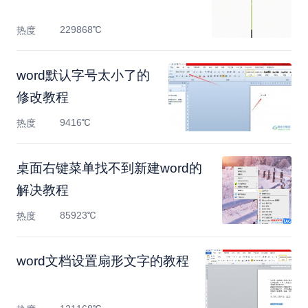
229868℃
热度
word默认字号太小了的
修改教程
9416℃
热度
​桌面右键菜单找不到新建word的
解决教程
85923℃
热度
​word文档设置扇形文字的教程