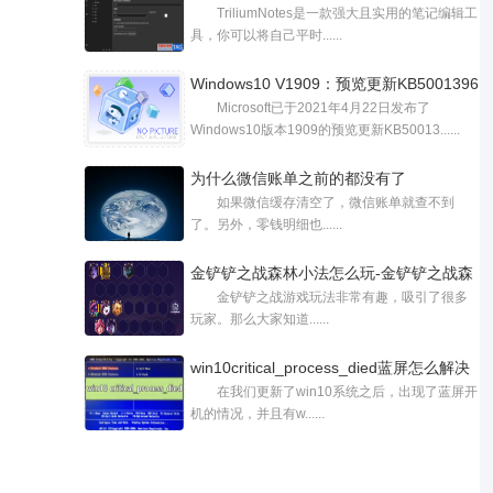
TriliumNotes是一款强大且实用的笔记编辑工
具，你可以将自己平时......
Windows10 V1909：预览更新KB5001396
Microsoft已于2021年4月22日发布了
Windows10版本1909的预览更新KB50013......
为什么微信账单之前的都没有了
如果微信缓存清空了，微信账单就查不到
了。另外，零钱明细也......
金铲铲之战森林小法怎么玩-金铲铲之战森
金铲铲之战游戏玩法非常有趣，吸引了很多
玩家。那么大家知道......
win10critical_process_died蓝屏怎么解决
在我们更新了win10系统之后，出现了蓝屏开
机的情况，并且有w......