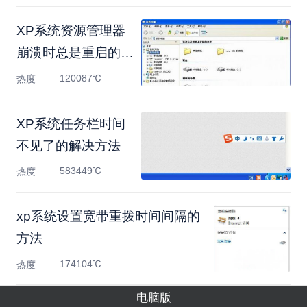
XP系统资源管理器
崩溃时总是重启的解
决方法
120087℃
热度
XP系统任务栏时间
不见了的解决方法
583449℃
热度
xp系统设置宽带重拨时间间隔的
方法
174104℃
热度
电脑版