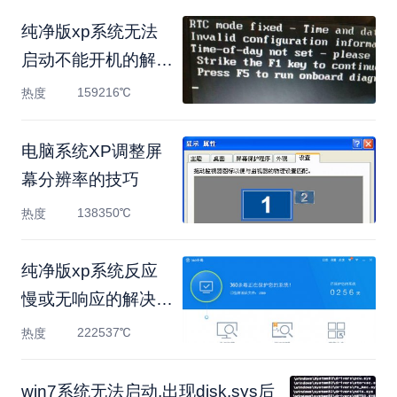
纯净版xp系统无法
启动不能开机的解决
方法
159216℃
热度
电脑系统XP调整屏
幕分辨率的技巧
138350℃
热度
纯净版xp系统反应
慢或无响应的解决方
法
222537℃
热度
win7系统无法启动,出现disk.sys后