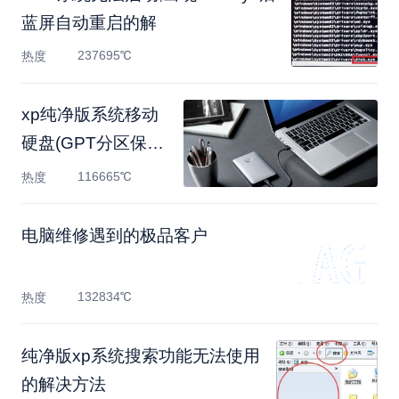
蓝屏自动重启的解
237695℃
热度
xp纯净版系统移动
硬盘(GPT分区保护)
无法打开的解
116665℃
热度
电脑维修遇到的极品客户
132834℃
热度
纯净版xp系统搜索功能无法使用
的解决方法