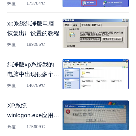
法
173704℃
热度
xp系统纯净版电脑
恢复出厂设置的教程
189255℃
热度
纯净版xp系统我的
电脑中出现很多个可
移动磁盘的
140759℃
热度
XP系统
winlogon.exe应用程
序错误的解决方法
175609℃
热度