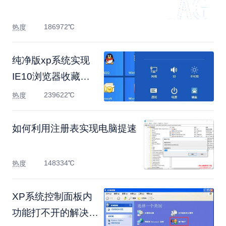
186972℃
热度
纯净版xp系统实现
IE10浏览器收藏夹
的同步的方法
239622℃
热度
如何利用注册表实现电脑提速
148334℃
热度
XP系统控制面板内
功能打不开的解决方