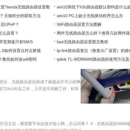
法
Wi-F
置?tenda无线路由器设置教
win10系统下h3c路由器默认密码是什么
? 天猫积分的获取方法
复
win10 PC上缺少无线驱动程序怎么办
启UPnP？
WiFi路由器设置方法图解
器怎么设置？
网件无线路由器怎么样？推荐几款网件路
带宽测速只有5M/S
fast无线路由器设置图文教程
5V1.0如何设置点对点桥接
tp-link路由器复位（恢复出厂设置）的
？教你如何改wifi密码
法
tplink TL-WDR6680路由器的使用方法
解答
一部分，无线路由器也就成了家庭必不可少的网
是724小时在工作，几乎是不间断工作，时常
72855
开启之后，都需要手动连接才能上网，怎么回事？ A：在路由器的WAN