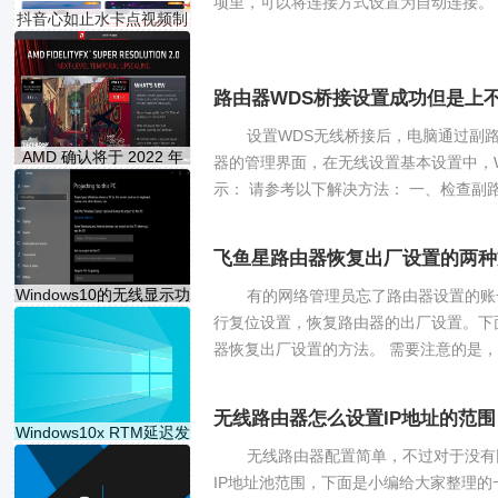
项里，可以将连接方式设置为自动连接。 Q
抖音心如止水卡点视频制
路由器WDS桥接设置成功但是上
设置WDS无线桥接后，电脑通过副
AMD 确认将于 2022 年
器的管理界面，在无线设置基本设置中，
第二季
示： 请参考以下解决方法： 一、检查副路由
飞鱼星路由器恢复出厂设置的两种
Windows10的无线显示功
有的网络管理员忘了路由器设置的账
能现
行复位设置，恢复路由器的出厂设置。下
器恢复出厂设置的方法。 需要注意的是，在
无线路由器怎么设置IP地址的范围
Windows10x RTM延迟发
布新版本
无线路由器配置简单，不过对于没有
IP地址池范围，下面是小编给大家整理的