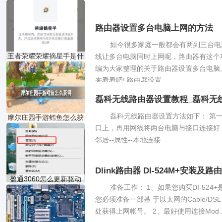
怎
路由器设置多台电脑上网的方法
如今很多家庭一般都会有两到三台电
王者荣耀荣耀摘星手是什
线让多台电脑同时上网呢，路由器有这个
编为大家整理的关于路由器设置多台电脑
来看看吧! 路由器设置...
磊科无线路由器设置教程_磊科无
磊科无线路由器设置方法如下： 第一
摩尔庄园手游鳕鱼怎么获
口上，再用网线将两台电脑与接口连接好
邻居--属性--本地连接...
Dlink路由器 DI-524M+安装及
盈通3060怎么更新驱动
准备工作： 1、如果您购买DI-52
您必须准备一部基 于以太网的Cable/DSL
处获得上网帐号。 2、最好使用连接Mod..