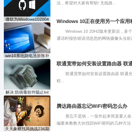
法，希望对大家有帮助! 无线路...
微软为Windows102004
Windows 10正在使用另一个应
及更新版
Windows 10 20H2版本更新后
通话时报告错误消息您的网络摄像头当前正
win10系统防电池膨胀补
丁
联通宽带如何安装设置路由器 联
联通宽带如何安装设置路由器 联通
程...
解决:防病毒软件阻止Int
腾达路由器忘记WiFi密码怎么办
善忘不是病，一发作起来简直要人命。
编要来教教大伙找回WiFi密码的几种方法，
天天象棋残局挑战236期