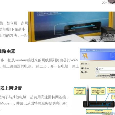
224897
脑，如何用一条网
功能喔!下面是小
上网的方法，一起
84035
线路由器
步：把从modem接过来的网线插到路由器的WAN
，插上路由器的电源。 第二步：开一台电脑，网上
173478
路由器上网设置
4+是为了与其他电脑一起共用高速因特网连接，
 Modem，并且已从因特网服务提供商(ISP)
.
158523