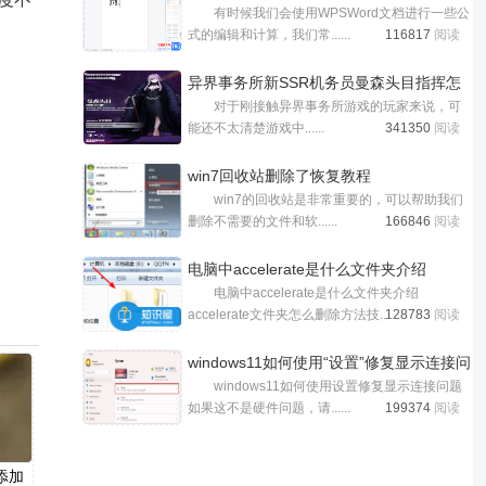
有时候我们会使用WPSWord文档进行一些公
式的编辑和计算，我们常......
116817
阅读
异界事务所新SSR机务员曼森头目指挥怎
对于刚接触异界事务所游戏的玩家来说，可
么
能还不太清楚游戏中......
341350
阅读
win7回收站删除了恢复教程
win7的回收站是非常重要的，可以帮助我们
删除不需要的文件和软......
166846
阅读
电脑中accelerate是什么文件夹介绍
电脑中accelerate是什么文件夹介绍
acceler
accelerate文件夹怎么删除方法技......
128783
阅读
windows11如何使用“设置”修复显示连接问
windows11如何使用设置修复显示连接问题
如果这不是硬件问题，请......
199374
阅读
上添加