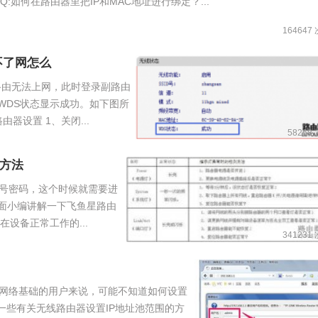
:如何在路由器里把IP和MAC地址进行绑定？...
164647
不了网怎么
路由无法上网，此时登录副路由
WDS状态显示成功。如下图所
器设置 1、关闭...
58268
方法
号密码，这个时候就需要进
面小编讲解一下飞鱼星路由
设备正常工作的...
341231
网络基础的用户来说，可能不知道如何设置
一些有关无线路由器设置IP地址池范围的方