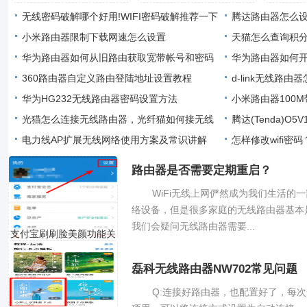
用
的
无线密码破解哪个好用!WIFI密码破解推荐一下
腾达路由器怎么设
小米路由器限制下载网速怎么设置
程
天猫怎么查询积分
华为路由器如何从旧路由获取宽带帐号和密码
华为路由器如何开
360路由器自定义路由登陆地址设置教程
d-link无线路由
华为HG232无线路由器密码设置方法
小米路由器100M
光猫怎么连接无线路由器，光纤猫如何接无线
腾达(Tenda)O
路由器
电力线AP扩展无线网络使用方案及常识讲解
怎样修改wifi密码
路由器是否需要定期重启？
WiFi无线上网俨然成为我们生活的
络设备，但是很多家庭的无线路由器基本
我们会疑问无线路由器需要...
支付宝刷刷脸美颜功能关
磊科无线路由器NW702常见问题
Q:连接好路由器，也配置好了，每次