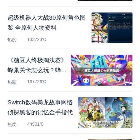
超级机器人大战30原创角色图
鉴 全原创人物资料
133723℃
热度
《糖豆人终极淘汰赛》
蜂巢关卡怎么玩？蜂巢
关
167726℃
热度
Switch数码暴龙故事网络
侦探黑客的记忆金手指代
44901℃
热度