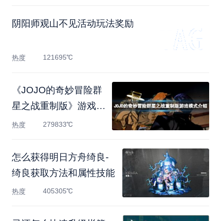
阴阳师观山不见活动玩法奖励
121695℃
热度
《JOJO的奇妙冒险群
星之战重制版》游戏模
式有什
279833℃
热度
怎么获得明日方舟绮良-
绮良获取方法和属性技能
405305℃
热度