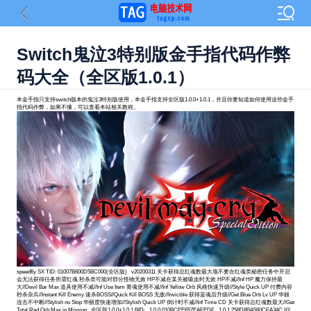
Switch鬼泣3特别版金手指代码作弊
码大全（全区版1.0.1）
本金手指只支持switch版本的鬼泣3特别版使用，本金手指支持全区版1.0.0+1.0.1，并且你要知道如何使用这些金手
指代码作弊，如果不懂，可以查看本站相关教程。
speedfly SX TID: 01007B600D5BC000(全区版) v20200311 关卡获得总红魂数最大项不要在红魂类秘密任务中开启
会无法获得任务所需红魂 秒杀类可能对部分怪物无效 HP不减在某关被吸血时无效 HP不减//Inf HP 魔力保持最
大//Devil Bar Max 道具使用不减//Inf Use Item 黄魂使用不减//Inf Yellow Orb 风格快速升级//Style Quick UP 付费内容
秒杀杂兵//Instant Kill Enemy 速杀BOSS//Quick Kill BOSS 无敌//Invicible 获得蓝魂后升级//Get Blue Orb Lv UP 华丽
连击不中断//Stylish no Stop 华丽度快速增加//Stylish Quick UP 倒计时不减//Inf Time CD 关卡获得总红魂数最大//Get
Total Red Orb Max in Mission 全区版1.0.0+1.0.1 BID: 1.0.0 010BCEE657EAFEDF 1.0.1 258D8BA560CFA34C [任