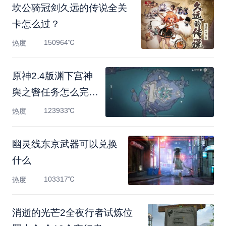
坎公骑冠剑久远的传说全关
卡怎么过？
150964℃
热度
原神2.4版渊下宫神
舆之辔任务怎么完
成-渊下宫神
123933℃
热度
幽灵线东京武器可以兑换
什么
103317℃
热度
消逝的光芒2全夜行者试炼位