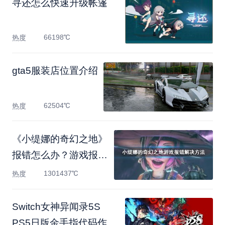
寻还怎么快速升级帐篷
66198℃
热度
gta5服装店位置介绍
62504℃
热度
《小缇娜的奇幻之地》
报错怎么办？游戏报错
解
1301437℃
热度
Switch女神异闻录5S
PS5日版金手指代码作弊