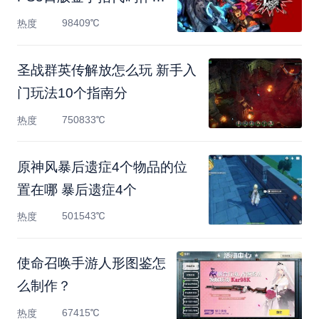
码大全
98409℃
热度
圣战群英传解放怎么玩 新手入
门玩法10个指南分
750833℃
热度
原神风暴后遗症4个物品的位
置在哪 暴后遗症4个
501543℃
热度
使命召唤手游人形图鉴怎
么制作？
67415℃
热度