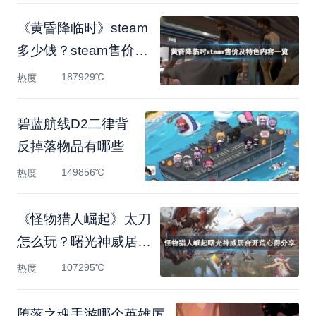
《黄昏降临时》steam
多少钱？steam售价及
特色内容
187929℃
热度
碧蓝航线D2二律背
反掉落物品有哪些
149856℃
热度
《怪物猎人崛起》太刀
怎么玩？曙光神威居合
开
107295℃
热度
堕落之魂手游哪个英雄厉