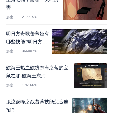
害
217715℃
热度
明日方舟歌蕾蒂娅有
哪些技能?明日方舟
歌蕾蒂娅
366007℃
热度
航海王热血航线东海之蓝的宝
藏在哪-航海王东海
176166℃
热度
鬼泣巅峰之战蕾蒂技能怎么连
招？