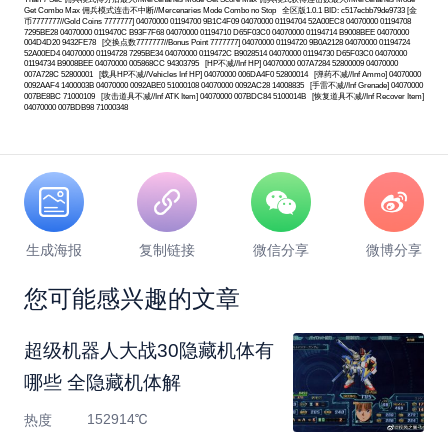
Get Combo Max 佣兵模式连击不中断//Mercenaries Mode Combo no Stop 全区版1.0.1 BID: c517ecbb79de9733 [金
币7777777//Gold Coins 7777777] 04070000 01194700 9B1C4F09 04070000 01194704 52A00EC8 04070000 01194708
7295BE28 04070000 0119470C B93F7F68 04070000 01194710 D65F03C0 04070000 01194714 B9008BEE 04070000
004D4D20 9432FE78 [交换点数7777777//Bonus Point 7777777] 04070000 01194720 9B0A2128 04070000 01194724
52A00ED4 04070000 01194728 7295BE34 04070000 0119472C B9028514 04070000 01194730 D65F03C0 04070000
01194734 B9008BEE 04070000 005868CC 94303795 [HP不减//Inf HP] 04070000 007A7284 52800009 04070000
007A728C 52800001 [载具HP不减//Vehicles Inf HP] 04070000 006DA4F0 52800014 [弹药不减//Inf Ammo] 04070000
0092AAF4 1400003B 04070000 0092ABE0 51000108 04070000 0092AC28 14008835 [手雷不减//Inf Grenade] 04070000
007BE8BC 71000109 [攻击道具不减//Inf ATK Item] 04070000 007BDC84 5100014B [恢复道具不减//Inf Recover Item]
04070000 007BDB98 71000348
生成海报
复制链接
微信分享
微博分享
您可能感兴趣的文章
超级机器人大战30隐藏机体有
哪些 全隐藏机体解
152914℃
热度