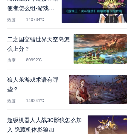
使者怎么组-游戏
王：决斗链
140734℃
热度
二之国交错世界天空岛怎
么上分？
80992℃
热度
狼人杀游戏术语有哪
些？
149241℃
热度
超级机器人大战30影狼怎么加
入 隐藏机体影狼加