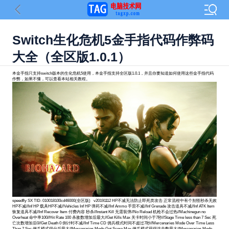
Switch生化危机5金手指代码作弊码
大全（全区版1.0.1）
本金手指只支持switch版本的生化危机5使用，本金手指支持全区版1.0.1，并且你要知道如何使用这些金手指代码
作弊，如果不懂，可以查看本站相关教程。
speedfly SX TID: 010018100cd46000(全区版) v20191112 HP不减无法防止即死类攻击 正常流程中有个别怪秒杀无效
HP不减//Inf HP 载具HP不减//Vehicles Inf HP 弹药不减//Inf Ammo 手雷不减//Inf Grenade 攻击道具不减//Inf ATK Item
恢复道具不减//Inf Recover Item 付费内容 秒杀//Instant Kill 无需装弹//No Reload 机枪不会过热//Machinegun no
Overheat 命中率100//Hit Rate 100 杀敌数增加后最大//Get Kills Max 关卡时间小于7秒//Stage Time less than 7 Sec 死
亡次数增加后0//Get Death 0 倒计时不减//Inf Time CD 佣兵模式时间不超过7秒//Mercenaries Mode Over Time Less
Than 7 Sec 佣兵模式得分后最大//Mercenaries Mode Get Score Max 佣兵模式获得连击数最大//Mercenaries Mode