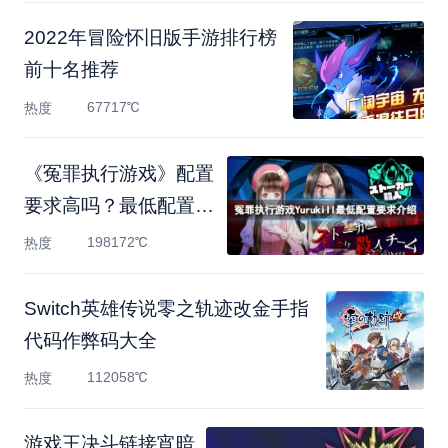
2022年冒险怀旧版手游排行榜
前十名推荐
67717℃
热度
《冤罪执行游戏》配置
要求高吗？最低配置要
求
198172℃
热度
Switch英雄传说零之轨迹改金手指
代码作弊码大全
112058℃
热度
游戏王决斗链接宵暗