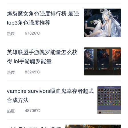
爆裂魔女角色强度排行榜 最强
top3角色强度推荐
67826℃
热度
英雄联盟手游魄罗能量怎么获
得 lol手游魄罗能量
83249℃
热度
vampire survivors吸血鬼幸存者超武
合成方法
48706℃
热度