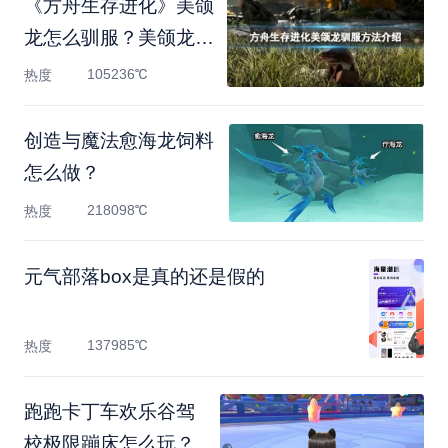
《方舟生存进化》美颌
龙怎么驯服？美颌龙驯
服
105236℃
热度
创造与魔法愈海龙饲料
怎么做？
218098℃
热度
元气部落box是真的还是假的
137985℃
热度
跑跑卡丁车欢乐谷驾
校极限蹦床怎么玩？