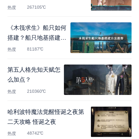
267105℃
热度
《木筏求生》船只如何
搭建？船只地基搭建方
法
81187℃
热度
第五人格先知天赋怎
么加点？
210360℃
热度
哈利波特魔法觉醒怪诞之夜第
二天攻略 怪诞之夜
48742℃
热度