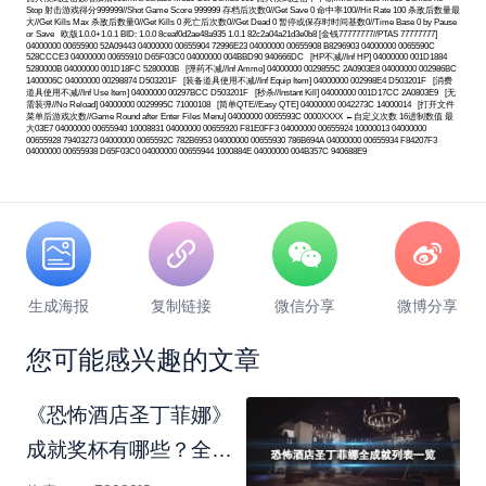
Stop 射击游戏得分999999//Shot Game Score 999999 存档后次数0//Get Save 0 命中率100//Hit Rate 100 杀敌后数量最
大//Get Kills Max 杀敌后数量0//Get Kills 0 死亡后次数0//Get Dead 0 暂停或保存时时间基数0//Time Base 0 by Pause
or Save 欧版1.0.0+1.0.1 BID: 1.0.0 8ceaf0d2ae48a935 1.0.1 82c2a04a21d3e0b8 [金钱77777777//PTAS 77777777]
04000000 00655900 52A09443 04000000 00655904 72996E23 04000000 00655908 B8296903 04000000 0065590C
528CCCE3 04000000 00655910 D65F03C0 04000000 004BBD90 940666DC [HP不减//Inf HP] 04000000 001D1884
5280000B 04000000 001D18FC 5280000B [弹药不减//Inf Ammo] 04000000 0029855C 2A0903E8 04000000 002986BC
1400006C 04000000 00298874 D503201F [装备道具使用不减//Inf Equip Item] 04000000 002998E4 D503201F [消费
道具使用不减//Inf Use Item] 04000000 00297BCC D503201F [秒杀//Instant Kill] 04000000 001D17CC 2A0803E9 [无
需装弹//No Reload] 04000000 0029995C 71000108 [简单QTE//Easy QTE] 04000000 0042273C 14000014 [打开文件
菜单后游戏次数//Game Round after Enter Files Menu] 04000000 0065593C 0000XXXX ←自定义次数 16进制数值 最
大03E7 04000000 00655940 10008831 04000000 00655920 F81E0FF3 04000000 00655924 10000013 04000000
00655928 79403273 04000000 0065592C 782B6953 04000000 00655930 786B694A 04000000 00655934 F84207F3
04000000 00655938 D65F03C0 04000000 00655944 1000884E 04000000 004B357C 940688E9
生成海报
复制链接
微信分享
微博分享
您可能感兴趣的文章
《恐怖酒店圣丁菲娜》
成就奖杯有哪些？全成
就