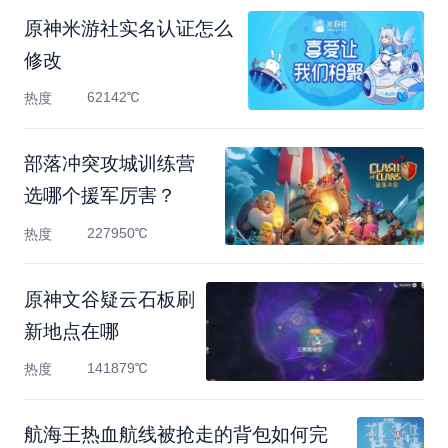
原神米游社实名认证怎么
修改
62142℃
热度
部落冲突攻城训练营
选哪个援军厉害？
227950℃
热度
原神文谷疑云石板刷
新地点在哪
141879℃
热度
航海王热血航线被抢走的背包如何完