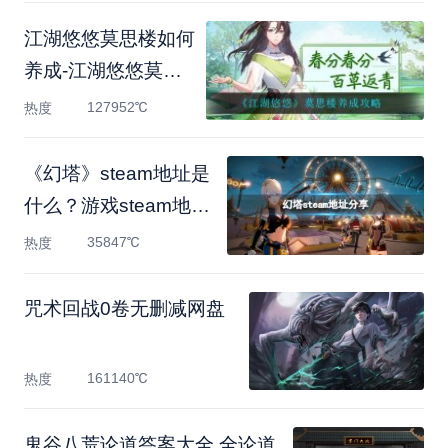
江湖悠悠莫思楼如何
养成-江湖悠悠莫思
楼养成攻
127952℃
热度
《幻塔》steam地址是
什么？游戏steam地址
分享
35847℃
热度
咒术回战0卷无删减网盘
161140℃
热度
鬼谷八荒论道答案大全 全论道