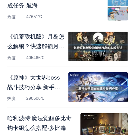
成任务-航海
47651℃
热度
《饥荒联机版》月岛怎
么解锁？快速解锁月岛
的
405466℃
热度
《原神》大世界boss
战斗技巧分享 新手世
界boss战
290506℃
热度
哈利波特:魔法觉醒多比毒
钩卡组怎么搭配-多比毒