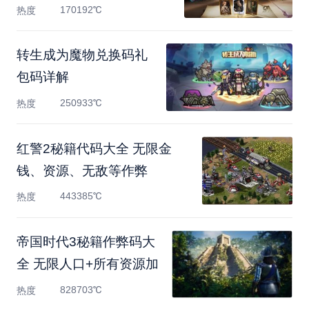
170192℃
热度
转生成为魔物兑换码礼
包码详解
250933℃
热度
红警2秘籍代码大全 无限金
钱、资源、无敌等作弊
443385℃
热度
帝国时代3秘籍作弊码大
全 无限人口+所有资源加
828703℃
热度