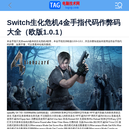
Switch生化危机4金手指代码作弊码
大全（欧版1.0.1）
本金手指只支持switch版本的生化危机4使用，本金手指支持欧版1.0.0+1.0.1，并且你要知道如何使用这些金手指代
码作弊，如果不懂，可以查看本站相关教程。
speedfly SX TID: 010099a00bc1e000(欧版) v20190928 简单QTE仅对限时QTE有效 HP不减不防敌方的秒杀类状态
攻击 无敌对近身束缚攻击类无效 不过能防住大部分敌人的秒杀攻击 HP不减//Inf HP 弹药不减//Inf Ammo 装备道具
使用不减//Inf Equip Item 消费道具使用不减//Inf Use Item 秒杀//Instant Kill 无需装弹//No Reload 简单QTE//Easy QTE
打开文件菜单后游戏次数//Game Round after Enter Files Menu 付费内容 无敌//Invicible 倒计时不减//Inf Time CD 佣
兵模式获得分数后最大//Mercenace Mode Get Score Max 佣兵模式杀敌后数量最大//Mercenace Mode Get Kills Max
佣兵模式连击数增加后999//Mercenace Mode Get Combo 999 佣兵模式连击不中断//Mercenace Mode Combo no