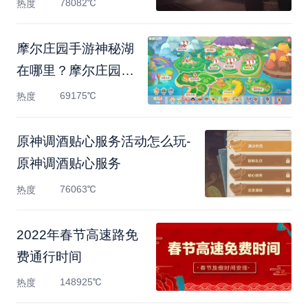
78082℃
热度
摩尔庄园手游神秘湖
在哪里？摩尔庄园手
游神秘
69175℃
热度
原神调酒贴心服务活动怎么玩-
原神调酒贴心服务
76063℃
热度
2022年春节高速路免
费通行时间
148925℃
热度