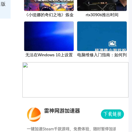
日版
《小缇娜的奇幻之地》炼金
rtx3090ti推出时间
术支线怎么做
无法在Windows 10上设置
电脑维修入门指南：如何判
移动热点错误的解决
断是硬件故障