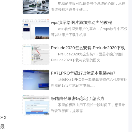
电脑的主板可以说是整个系统的心脏，承担
着连接和沟通各个硬......
wps演示给图片添加推动声的教程
wps软件深受用户的喜欢，在wps软件中不仅
可以让用户下载手机版......
Prelude2020怎么安装-Prelude2020下载
Prelude2020怎么安装?下面是小编介绍的
与安装的
Prelude2020下载与安装的图文......
FX71PRO华硕17.3笔记本重装win7
华硕FX71PRO是一款搭载英特尔六代酷睿处
理器的17.3寸笔记本电脑......
极路由登录密码忘记了怎么办
家里的极路由用了很长一段时间了，想登录
到设置界面，提示需......
C1FE8 [HP不减//Inf HP] 04000000 00860B30 F9401100 04000000 00860B34 F100001F 04000000 00860B38 540000A0 04000000 00860B3C 39426000 04000000 00860B40 7100001F 04000000 00860B44 54000041 04000000 00860B48 52800009 04000000 00860B4C B9002D09 0400