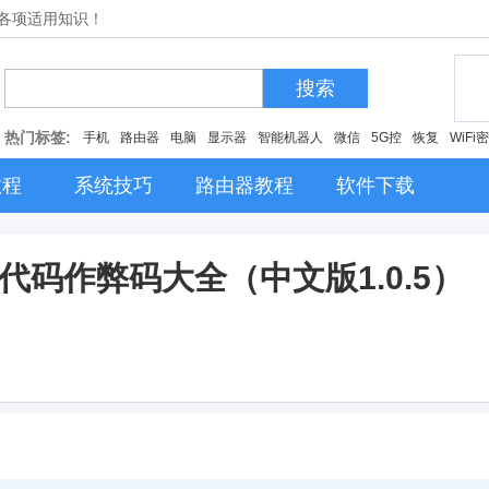
的各项适用知识！
搜索
热门标签:
手机
路由器
电脑
显示器
智能机器人
微信
5G控
恢复
WiFi
教程
系统技巧
路由器教程
软件下载
指代码作弊码大全（中文版1.0.5）