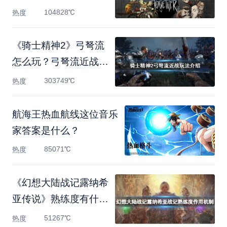
测
104828℃
热度
《骑士精神2》弓弩流
怎么玩？弓弩流近战玩
法介
303749℃
热度
航海王热血航线这位音乐
家答案是什么？
85071℃
热度
《幻想大陆战记露纳希
亚传说》熟练度有什么
用
51267℃
热度