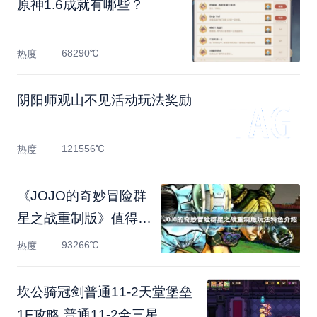
原神1.6成就有哪些？
68290℃
热度
阴阳师观山不见活动玩法奖励
121556℃
热度
《JOJO的奇妙冒险群
星之战重制版》值得买
吗？玩
93266℃
热度
坎公骑冠剑普通11-2天堂堡垒
1F攻略 普通11-2全三星