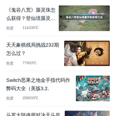
《鬼谷八荒》蜃灵珠怎
么获得？登仙境蜃灵珠
获
114330℃
热度
天天象棋残局挑战232期
怎么过？
77903℃
热度
Switch恶果之地金手指代码作
弊码大全（美版3.2.
258033℃
热度
斗罗大陆魂师对决天斗皇