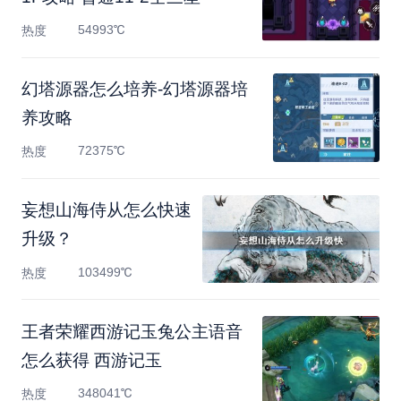
54993℃
热度
幻塔源器怎么培养-幻塔源器培
养攻略
72375℃
热度
妄想山海侍从怎么快速
升级？
103499℃
热度
王者荣耀西游记玉兔公主语音
怎么获得 西游记玉
348041℃
热度