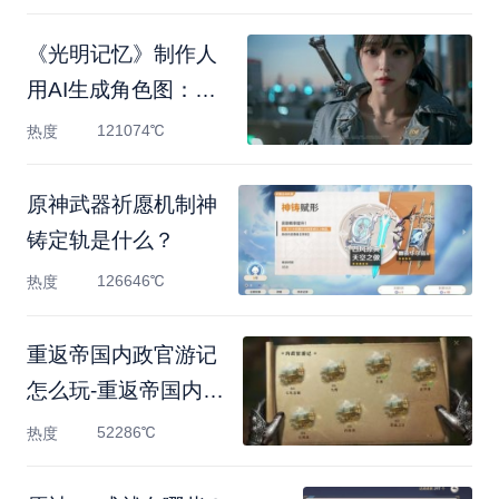
《光明记忆》制作人
用AI生成角色图：获
得设计灵
121074℃
热度
原神武器祈愿机制神
铸定轨是什么？
126646℃
热度
重返帝国内政官游记
怎么玩-重返帝国内政
官游记
52286℃
热度