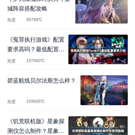
城阵容搭配攻略
90788℃
热度
《冤罪执行游戏》配置
要求高吗？最低配置要
求
197980℃
热度
碧蓝航线贝尔法斯怎么样？
109695℃
热度
《饥荒联机版》星象探
测仪怎么制作？星象探