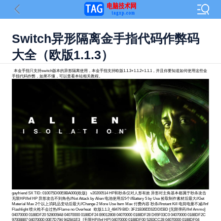
Switch异形隔离金手指代码作弊码
大全（欧版1.1.3）
本金手指只支持switch版本的异形隔离使用，本金手指支持欧版1.1.3+1.1.2+1.1.1，并且你要知道如何使用这些金
手指代码作弊，如果不懂，可以查看本站相关教程。
gayfriend SX TID: 010075D00E8BA000(欧版) v20200514 HP和秒杀仅对人形有效 异形对主角基本都属于秒杀攻击
无限HP//Inf HP 异形攻击不到角色//Not Attack by Alien 电池使用后5个//Battery 5 by Use 捡取制作素材后最大//Get
Material Max 2个以上消耗品变动后最大//Change 2 More Use Item Max 付费内容 秒杀//Instant Kill 电筒电量不减//Inf
Flashlight 喷火枪不会过热//Flame no Overheat 欧版1.1.3_48479 BID: 3F21B36EE62DDEBD [无限弹药//Inf Ammo]
04070000 0188DF20 528009A8 04070000 0188DF24 B9012808 04070000 0188DF28 D65F03C0 04070000 0188DF2C
97008887 04070000 00E7D794 942841E3 [无限HP//Inf HP] 04070000 0188DF00 5283CC28 04070000 0188DF04