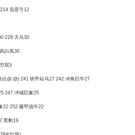
 214 迅雷弓12
0 229 天马30
 追风白凤30
空屁)!
@.@) 241 铁甲站马27 242 冲角巨牛27
25 247 冲城巨象25
象22 252 藤甲战牛22
57 黑豹19
-284(垃圾)