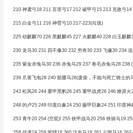
210 神鸢弓18 211 百里弓17 212 破甲弓15 213 克敌弓14
215 白金弓11 216 神臂弓10 217-223(垃圾)
225 幼麒麟70 226 黑麒麟45 227 火麒麟40 228 白玉麒麟3
230 龙马30 231 四不像30 232 穷奇30 233 飞镰30 234
235 紫金赤兔马30 236 赤兔马29 237 卷毛赤兔马28 238 (
239 爪黄飞电28 240 骷髅马28(废柴，不能与死亡骑士的马比
243 松风26 244 重甲黑豹26 245 重甲战虎26 246 燎原火
248 的卢25 249 印度白象24 250 藤甲巨象24 251 印度神
253 青牛20 254 (空屁)! 255 铁甲战马20 256 铁骑马19 2
258 战虎19 259 紫骍18 260 汗血马18 261 云鬃马16 262