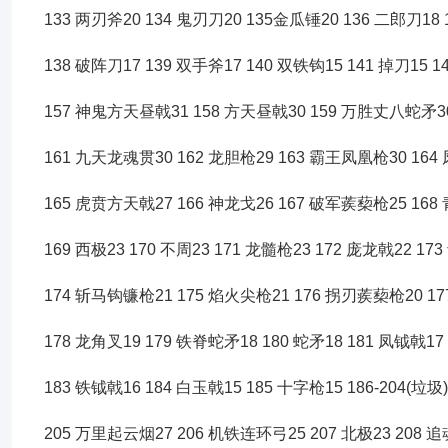
133 两刃斧20 134 鬼刃刀20 135金瓜锤20 136 二郎刀18 
138 破阵刀17 139 双手斧17 140 双铁钩15 141 掉刀15 1
157 神鬼方天昼戟31 158 方天昼戟30 159 万胜丈八蛇矛3
161 九天龙魂贯30 162 龙胆枪29 163 霸王凤凰枪30 164
165 虎贲方天戟27 166 神龙戈26 167 破军蒺蔾枪25 16
169 西极23 170 不周23 171 龙髓枪23 172 庞龙戟22 17
174 斩马钩镰枪21 175 焰火尖枪21 176 拐刃蒺蔾枪20 1
178 龙角叉19 179 铁脊蛇矛18 180 蛇矛18 181 凤钺戟17
183 铁钺戟16 184 白玉戟15 185 十字枪15 186-204(垃圾)
205 万里起云烟27 206 机铁连环弓25 207 北极23 208 追