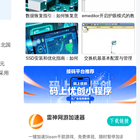
。
数据恢复指引：如何恢复意
​emeditor开启护眼模式的教
外删除的文件
程
台北国
SSD安装和优化指南：如何
交换机最基本配置与管理
元
提升SSD的读写速
采用