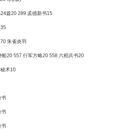
书24篇20 289 孟德新书15
35
370 朱雀炎羽
冲船20 557 行军方略20 558 六稻兵书20
铁秘术10
诀书
诀书
诀书