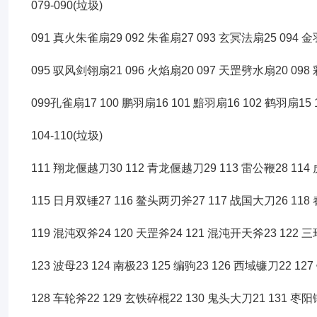
079-090(垃圾)
091 真火朱雀扇29 092 朱雀扇27 093 玄冥法扇25 094 
095 驭风剑翎扇21 096 火焰扇20 097 天罡劈水扇20 098
099孔雀扇17 100 鹏羽扇16 101 黯羽扇16 102 鹤羽扇15 
104-110(垃圾)
111 翔龙偃越刀30 112 青龙偃越刀29 113 雷公鞭28 114
115 日月双锤27 116 鳌头两刃斧27 117 战国大刀26 118
119 混沌双斧24 120 天罡斧24 121 混沌开天斧23 122 
123 波母23 124 南极23 125 编驹23 126 西域镰刀22 1
128 车轮斧22 129 玄铁碎棍22 130 鬼头大刀21 131 枣阳