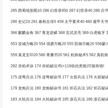
285 西蜀地形图10 286 幻世录II50 287 幻世录40 288 兵
290 史记10 291 春秋左传5 459 太平要术40 460 遁甲天书
366 麒麟金角 367 青龙逆鳞 368 玄武灵壳 369 白虎银牙 
553 攻城方略20 554 强袭方略20 555 防御方略20 556蒙
559 真龙玄印20 560 青囊书20 561 机铁秘术5 562 真机
292 赤焰术诀 174 赤焰秘法书(+119依此类推)可能有错!
175 连弩兵法 176 连弩秘诀书 177 火箭兵法 178 火箭秘
179 龙炮兵法 180 龙炮秘诀书 181 炬石兵法 182 炬石秘
183 火轮兵法 184 火轮秘诀书 185 滚石兵法 186 滚石秘