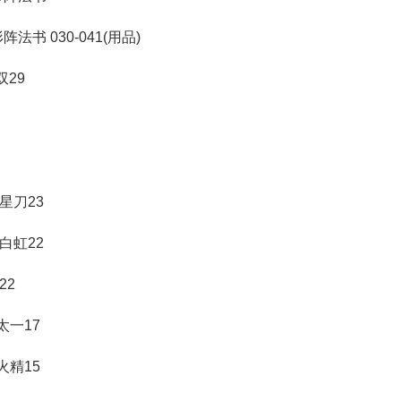
阵法书 030-041(用品)
双29
七星刀23
 白虹22
22
2太一17
8火精15