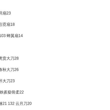
金羽扇23
 彩霓扇18
103 蝉翼扇14
 虎贲大刀28
 春秋大刀26
三环大刀23
27 铁蒺蔾骨柔22
锤21 132 云月刀20