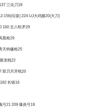
137 三尖刀18
42-156(垃圾) 224 UJ大鸡腿20(大刀)
0 160 丈八蛇矛29
 凤凰枪29
8 青天钩镰枪25
3 紫龙戟22
77 双刃月牙戟20
 182 长铩16
魂弓21 209 爆炎弓19