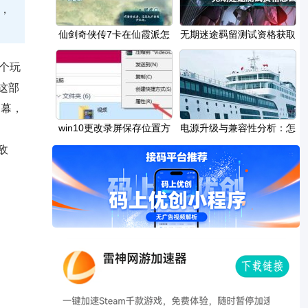
，
仙剑奇侠传7卡在仙霞派怎
无期迷途羁留测试资格获取
么出去 不能离
方式
个玩
这部
内幕，
win10更改录屏保存位置方
电源升级与兼容性分析：怎
法
样选择更强大
敌