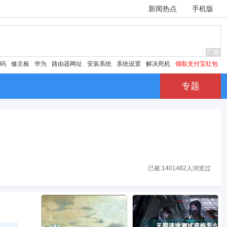
新闻热点
手机版
密码
修主板
华为
路由器网址
安装系统
系统设置
解决死机
领取支付宝红包
专题
已被:
1401482人浏览过