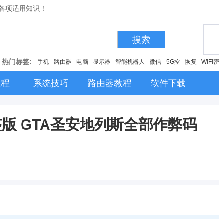
的各项适用知识！
搜索
热门标签:
手机
路由器
电脑
显示器
智能机器人
微信
5G控
恢复
WiFi
教程
系统技巧
路由器教程
软件下载
版 GTA圣安地列斯全部作弊码