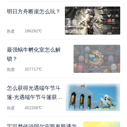
明日方舟断崖怎么玩？
186282℃
热度
最强蜗牛孵化室怎么解
锁？
207717℃
热度
怎么获得光遇端午节斗
篷-光遇端午节斗篷获取
方
452206℃
热度
宝可梦传说阿尔宙斯鬼斯通怎