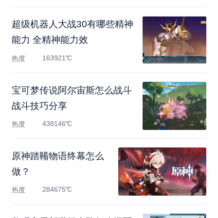
超级机器人大战30有哪些精神
能力 全精神能力效
163921℃
热度
宝可梦传说阿尔宙斯怎么战斗
战斗技巧分享
438146℃
热度
原神踏鞴物语终幕怎么
做？
284675℃
热度