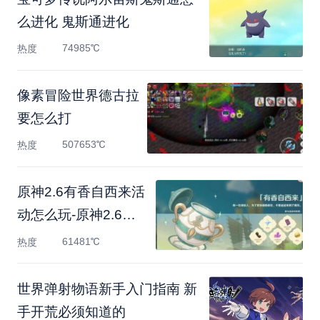
么进化 鬼斯通进化
74985℃
热度
像素冒险世界德古拉
要怎么打
507653℃
热度
原神2.6有香自西来活
动怎么玩-原神2.6有
香自西来
61481℃
热度
世界弹射物语新手入门指南 新
手开荒必须知道的