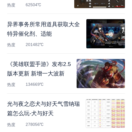
62504℃
热度
异界事务所常用道具获取大全
特异催化剂、适能
201482℃
热度
《英雄联盟手游》发布2.5
版本更新 新增一大波新
134669℃
热度
光与夜之恋犬与好天气雪纳瑞
篇怎么玩-犬与好天
278056℃
热度