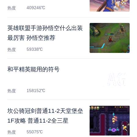
409246℃
热度
英雄联盟手游孙悟空什么出装
最厉害 孙悟空推荐
59338℃
热度
和平精英能用的符号
158152℃
热度
坎公骑冠剑普通11-2天堂堡垒
1F攻略 普通11-2全三星
55075℃
热度