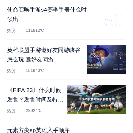
使命召唤手游s4赛季手册什么时
候出
111812℃
热度
英雄联盟手游邀好友同游峡谷
怎么玩 邀好友同游
151840℃
热度
《FIFA 23》什么时候
发售？发售时间及特色
介绍
29024℃
热度
元素方尖sp英雄入手顺序