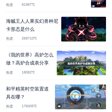
81987℃
热度
海贼王人人果实幻兽种尼
卡形态是什么
268710℃
热度
《我的世界》高炉怎么
做？高炉合成表分享
18082℃
热度
和平精英时空装置道
具在哪？
176005℃
热度