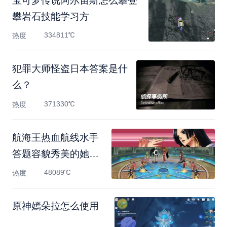
宝可梦传说阿尔宙斯怎么攀登
攀岩石技能学习方
334811℃
热度
犯罪大师怪盗日本答案是什
么？
371330℃
热度
航海王热血航线水手
答题容貌秀美的她答
案是什
48089℃
热度
原神嫣朵拉怎么使用