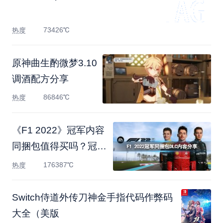
73426℃
热度
原神曲生酌微梦3.10
调酒配方分享
86846℃
热度
《F1 2022》冠军内容
同捆包值得买吗？冠军
DLC内容
176387℃
热度
Switch侍道外传刀神金手指代码作弊码
大全（美版