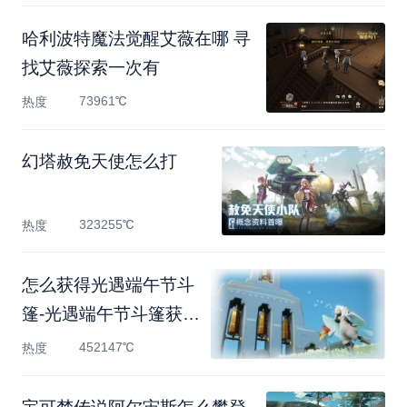
哈利波特魔法觉醒艾薇在哪 寻
找艾薇探索一次有
73961℃
热度
幻塔赦免天使怎么打
323255℃
热度
怎么获得光遇端午节斗
篷-光遇端午节斗篷获取
方
452147℃
热度