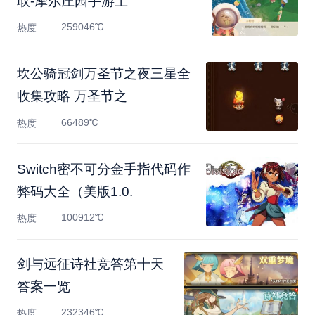
取-摩尔庄园手游土
259046℃
热度
坎公骑冠剑万圣节之夜三星全
收集攻略 万圣节之
66489℃
热度
Switch密不可分金手指代码作
弊码大全（美版1.0.
100912℃
热度
剑与远征诗社竞答第十天
答案一览
232346℃
热度