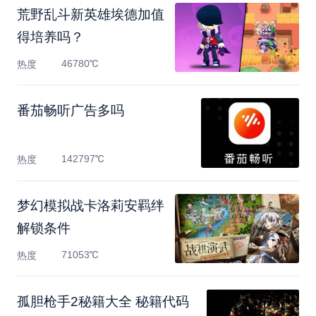
荒野乱斗新英雄埃德加值
得培养吗？
46780℃
热度
番茄畅听广告多吗
142797℃
热度
梦幻模拟战卡洛莉安羁绊
解锁条件
71053℃
热度
孤胆枪手2秘籍大全 秘籍代码