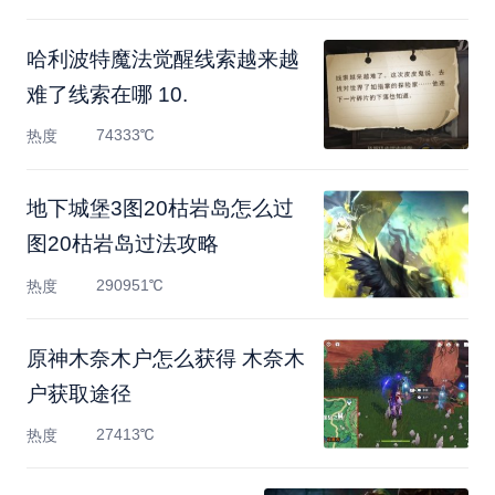
哈利波特魔法觉醒线索越来越
难了线索在哪 10.
74333℃
热度
地下城堡3图20枯岩岛怎么过
图20枯岩岛过法攻略
290951℃
热度
原神木奈木户怎么获得 木奈木
户获取途径
27413℃
热度