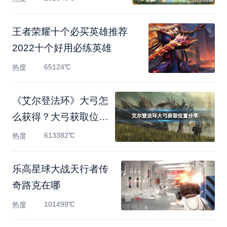
王者荣耀十个必买英雄推荐
2022十个好用必练英雄
65124℃
热度
《艾尔登法环》大弓怎
么获得？大弓获取位置
分
613382℃
热度
乐高星球大战天行者传
奇路克在哪
101499℃
热度