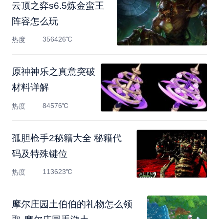
云顶之弈s6.5炼金蛮王
阵容怎么玩
356426℃
热度
原神神乐之真意突破
材料详解
84576℃
热度
孤胆枪手2秘籍大全 秘籍代
码及特殊键位
113623℃
热度
摩尔庄园土伯伯的礼物怎么领