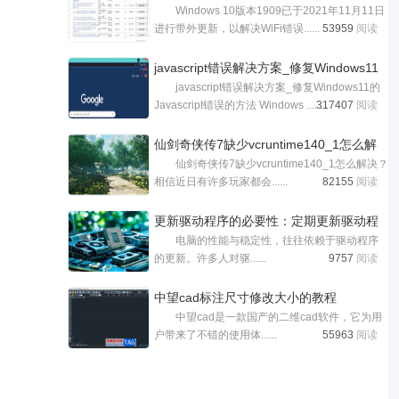
Windows 10版本1909已于2021年11月11日
KB5001028更改日
进行带外更新，以解决WiFi错误......
53959
阅读
javascript错误解决方案_修复Windows11
javascript错误解决方案_修复Windows11的
的Java
Javascript错误的方法 Windows ......
317407
阅读
仙剑奇侠传7缺少vcruntime140_1怎么解
仙剑奇侠传7缺少vcruntime140_1怎么解决？
决 缺少
相信近日有许多玩家都会......
82155
阅读
更新驱动程序的必要性：定期更新驱动程
电脑的性能与稳定性，往往依赖于驱动程序
的更新。许多人对驱......
9757
阅读
​中望cad标注尺寸修改大小的教程
中望cad是一款国产的二维cad软件，它为用
户带来了不错的使用体......
55963
阅读