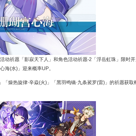
14:59 ，角色活动祈愿「影寂天下人」和角色活动祈愿-2「浮岳虹珠」限时
心海(水)」迎来概率UP。
「燥热旋律·辛焱(火)」「黑羽鸣镝·九条裟罗(雷)」的祈愿获取