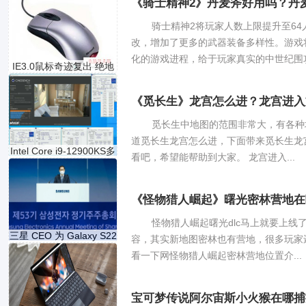
《骑士精神2》丹麦斧好用吗？丹
骑士精神2将玩家人数上限提升至6
改，增加了更多的武器装备多样性。游戏
化的游戏进程，给于玩家真实的中世纪围攻.
IE3.0鼠标奇迹复出 绝地
求
《觅长生》龙宫怎么进？龙宫进入
觅长生中地图的范围非常大，有各种
道觅长生龙宫怎么进，下面带来觅长生龙
Intel Core i9-12900KS多
看吧，希望能帮助到大家。 龙宫进入...
核成绩
《怪物猎人崛起》曙光密林营地在
怪物猎人崛起曙光dlc马上就要上
三星 CEO 为 Galaxy S22
容，其实新地图密林也有营地，很多玩家
系列有
看一下网怪物猎人崛起密林营地位置介...
宝可梦传说阿尔宙斯小火猴在哪捕