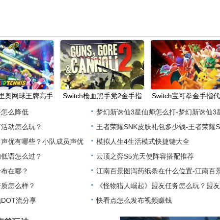
h马里奥网球王牌高手
Switch枪血黑手党2金手指
Switch宝可拳金手指
代
要怎么降低
梦幻新诛仙3星仙师怎么打-梦幻新诛仙3
茗活动怎么玩？
师打法攻
王者荣耀SNK皮肤礼包多少钱-王者荣耀S
》声优有哪些？小队成员声优
肤礼包价格
模拟人生4生活模式快捷键大全
的低语怎么过？
云顶之弈S5光天使阵容搭配推荐
分布在哪？
江南百景图泻药纸条在什么位置-江南百
资质怎么样？
州探险
《怪物猎人崛起》盟友任务怎么玩？盟友
DOT流分享
分
快看点怎么发布视频赚钱