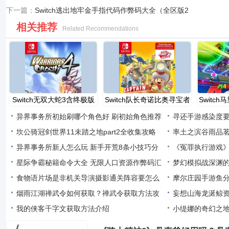
下一篇：
Switch逃出地牢金手指代码作弊码大全（全区版2
相关推荐
Related Recommendations
Switch无双大蛇3含终极版
Switch队长奇诺比奥寻宝者
Switc
金
异界事务所初始刷哪个角色好 刷初始角色推荐
寻还手游感染度
坎公骑冠剑世界11未踏之地part2全收集攻略
率土之滨谷雨品
世界
异界事务所新人怎么玩 新手开荒8条小技巧分
《冤罪执行游戏
享
星际争霸秘籍命令大全 无限人口资源作弊码汇
介
梦幻模拟战深渊
总
食物语片场是非机关导演摄影通关阵容要怎么
摩尔庄园手游鱼
搭配
烟雨江湖禅武令如何获取？禅武令获取方法攻
妄想山海龙涎鲸
略
我的侠客千字文获取方法介绍
小缇娜的奇幻之地