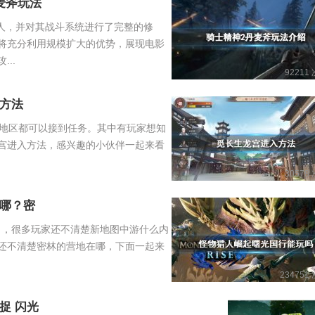
麦斧玩法
4人，并对其战斗系统进行了完整的修
将充分利用规模扩大的优势，展现电影
..
92211
方法
地区都可以接到任务。其中有玩家想知
宫进入方法，感兴趣的小伙伴一起来看
30578
哪？密
线了，很多玩家还不清楚新地图中游什么内
还不清楚密林的营地在哪，下面一起来
234751
捉 闪光