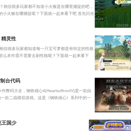
？相信很多玩家都不知道小火猴是在哪里捕捉的吧，
的小火猴在哪捕捉呢？下面就一起来看下吧 首先闪光
604288
 精灵性
相信很多玩家都知道每一只宝可梦都是有特定的性格
那么本作需不需要去刷性格呢？下面就一起来看下
388048
控制台代码
大全，钢铁雄心4(HeartsofIronIV)是一款由
ive开发的一款二战模拟游戏。这是《钢铁雄心》系列中的一
494009
克王国少