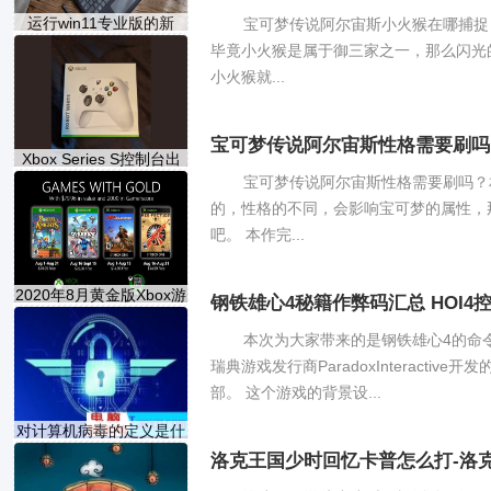
运行win11专业版的新
宝可梦传说阿尔宙斯小火猴在哪捕捉
Surf
毕竟小火猴是属于御三家之一，那么闪光
小火猴就...
宝可梦传说阿尔宙斯性格需要刷吗
Xbox Series S控制台出
现在泄
宝可梦传说阿尔宙斯性格需要刷吗？
的，性格的不同，会影响宝可梦的属性，
吧。 本作完...
2020年8月黄金版Xbox游
钢铁雄心4秘籍作弊码汇总 HOI4
戏
本次为大家带来的是钢铁雄心4的命令作弊码
瑞典游戏发行商ParadoxInteract
部。 这个游戏的背景设...
对计算机病毒的定义是什
洛克王国少时回忆卡普怎么打-洛