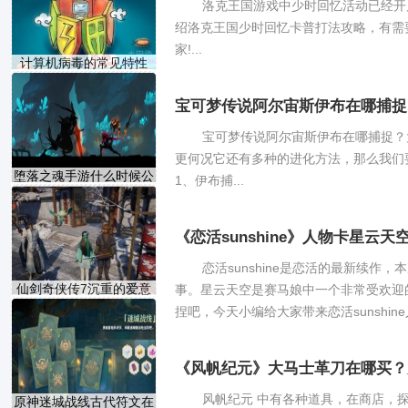
洛克王国游戏中少时回忆活动已经开
绍洛克王国少时回忆卡普打法攻略，有需
家!...
计算机病毒的常见特性
宝可梦传说阿尔宙斯伊布在哪捕捉
宝可梦传说阿尔宙斯伊布在哪捕捉？
更何况它还有多种的进化方法，那么我们
堕落之魂手游什么时候公
1、伊布捕...
《恋活sunshine》人物卡星云天
恋活sunshine是恋活的最新续作
仙剑奇侠传7沉重的爱意
事。星云天空是赛马娘中一个非常受欢迎
任
捏吧，今天小编给大家带来恋活sunshine人
《风帆纪元》大马士革刀在哪买？
风帆纪元 中有各种道具，在商店，
原神迷城战线古代符文在