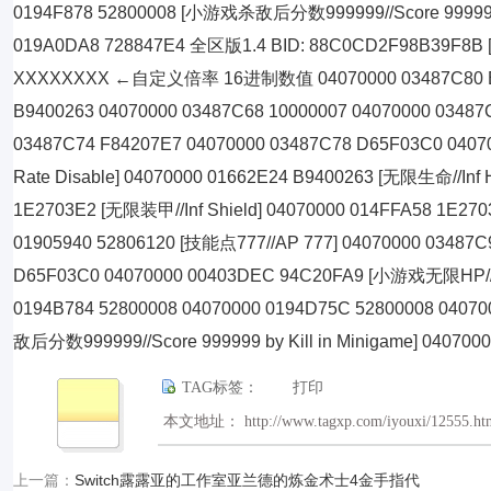
0194F878 52800008 [小游戏杀敌后分数999999//Score 999999 by
019A0DA8 728847E4 全区版1.4 BID: 88C0CD2F98B39F8B [
XXXXXXXX ←自定义倍率 16进制数值 04070000 03487C80 B900
B9400263 04070000 03487C68 10000007 04070000 0348
03487C74 F84207E7 04070000 03487C78 D65F03C0 040
Rate Disable] 04070000 01662E24 B9400263 [无限生命//Inf
1E2703E2 [无限装甲//Inf Shield] 04070000 014FFA58 1E27
01905940 52806120 [技能点777//AP 777] 04070000 03487C
D65F03C0 04070000 00403DEC 94C20FA9 [小游戏无限HP//Inf 
0194B784 52800008 04070000 0194D75C 52800008 0407
敌后分数999999//Score 999999 by Kill in Minigame] 04070
TAG标签：
打印
本文地址： http://www.tagxp.com/iyouxi/12555.ht
上一篇：
Switch露露亚的工作室亚兰德的炼金术士4金手指代