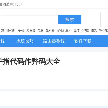
的各项适用知识！
搜索
热门标签:
手机
路由器
电脑
显示器
智能机器人
微信
5G控
恢复
WiFi
教程
系统技巧
路由器教程
软件下载
金手指代码作弊码大全