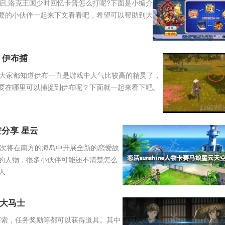
启,洛克王国少时回忆卡普怎么打呢?下面是小编介
要的小伙伴一起来下文看看吧，希望可以帮助到大
121170
 伊布捕
大家都知道伊布一直是游戏中人气比较高的精灵了，
要在哪里可以捕捉到伊布呢？下面就一起来看下吧。
116278
空分享 星云
，本次将在南方的海岛中开展全新的恋爱故
的人物，很多小伙伴可能还不清楚怎么
...
88999
大马士
探索，任务奖励等都可以获得道具。其中