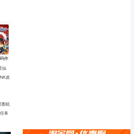
代码作
星仙
NK皮
景图杭
任务