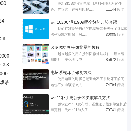
000
更新BIOS是许多电脑用户都可能面对的任
务。尽管这一过程可以提......
11144
阅读
64
win102004和1909哪个好的比较介绍
我们在准备给自己的电脑安装升级win10版本
操作系统的时候，对......
30885
阅读
oin
​改图鸭更换头像背景的教程
越来越多的用户接触图像处理软件，用来编
0000
辑图片、美化图片或......
85672
阅读
7C98
电脑系统坏了修复方法
000
使用电脑的时候总是避免不了系统坏了的问
小游戏杀
题也不知道该怎么去......
74794
阅读
win11补丁更新安装失败解决方法
微软在win11发布后，还推送了很多修复和质
量更新，为win11加入了......
79741
阅读