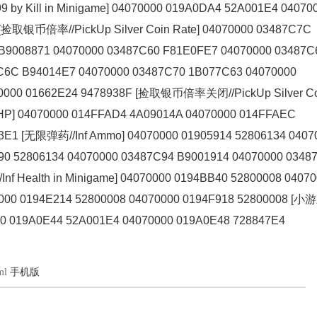
 Kill in Minigame] 04070000 019A0DA4 52A001E4 04070
捡取银币倍率//PickUp Silver Coin Rate] 04070000 03487C7C
8871 04070000 03487C60 F81E0FE7 04070000 03487C
7C6C B94014E7 04070000 03487C70 1B077C63 04070000
70000 01662E24 9478938F [捡取银币倍率关闭//PickUp Silver C
 HP] 04070000 014FFAD4 4A09014A 04070000 014FFAEC
03E1 [无限弹药//Inf Ammo] 04070000 01905914 52806134 0407
90 52806134 04070000 03487C94 B9001914 04070000 0348
Health in Minigame] 04070000 0194BB40 52800008 04070
0000 0194E214 52800008 04070000 0194F918 52800008 [
000 019A0E44 52A001E4 04070000 019A0E48 728847E4
ml
手机版