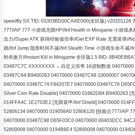
speedfly SX TID: 01003BD00CAAE000(全区版) v20201126
777//AP 777 小游戏无限HP//Inf Health in Minigame 小游戏杀
击力//Super ATK 获得经验值倍率//Get EXP Rate 无需装弹//No 
跳//Inf Jump 隐形时间不减//Inf Stealth Time 小游戏生命不减//In
秒杀敌方//Instant Kill in Minigame 全区版1.5 BID: 8B40EBB
03487C7C XXXXXXXX ←自定义倍率 16进制数值 04070000 0348
03487C64 B9400263 04070000 03487C68 10000007 0407
04070000 03487C74 F84207E7 04070000 03487C78 D6
Silver Coin Rate Disable] 04070000 01662D84 B9400263
014FFA4C 1E2703E2 [无限装甲//Inf Shield] 04070000 014F
52806134 04070000 019058A0 52806120 [技能点777//AP 77
04070000 03487C98 D65F03C0 04070000 00403DCC 94C2
52800008 04070000 0194B6E4 52800008 04070000 0194D