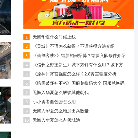
 次阅读
无悔华夏什么时候上线
《灵墟》不语怎么获得？不语获得方法介绍
《仙剑客栈2》结萝如何招募？结萝入队条件介绍
《信长之野望新生》城下方针有什么用？城下方
《原神》宵宫强度怎么样？2.8宵宫强度分析
 次阅读
《暗黑破坏神不朽》国服兑换码大全 国服兑换码
无悔入华夏怎么解锁其他朝代
小小勇者血色套怎么用
无悔入华夏怎么增加出兵数量
无悔入华夏怎么占领城池
 次阅读