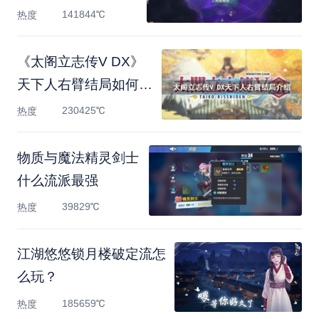
141844℃
热度
《太阁立志传V DX》
天下人右臂结局如何达
成？天
230425℃
热度
物质与魔法精灵剑士
什么流派最强
39829℃
热度
江湖悠悠锁月楼破定流怎
么玩？
185659℃
热度