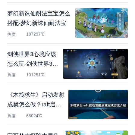
梦幻新诛仙耐法宝宝怎么
搭配-梦幻新诛仙耐法宝
187297℃
热度
剑侠世界3心境应该
怎么玩-剑侠世界3心
境玩法攻
101251℃
热度
《木筏求生》启动发射
成就怎么做？raft启动
发射
65024℃
热度