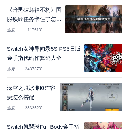
《暗黑破坏神不朽》国
服铁匠任务卡住了怎么
办
111761℃
热度
Switch女神异闻录5S PS5日版
金手指代码作弊码大全
243757℃
热度
深空之眼冰渊t0阵容
要怎么搭配
283252℃
热度
Switch凯瑟琳Full Body金手指