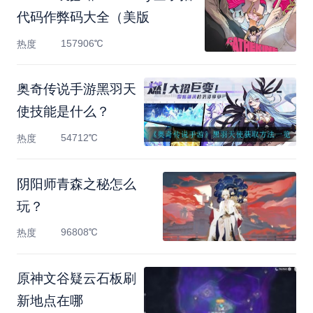
代码作弊码大全（美版
157906℃
热度
奥奇传说手游黑羽天
使技能是什么？
54712℃
热度
阴阳师青森之秘怎么
玩？
96808℃
热度
原神文谷疑云石板刷
新地点在哪