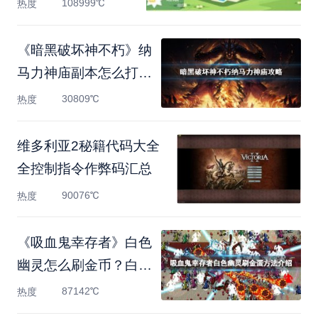
108999℃
热度
《暗黑破坏神不朽》纳
马力神庙副本怎么打？
国
30809℃
热度
维多利亚2秘籍代码大全
全控制指令作弊码汇总
90076℃
热度
《吸血鬼幸存者》白色
幽灵怎么刷金币？白色
幽
87142℃
热度