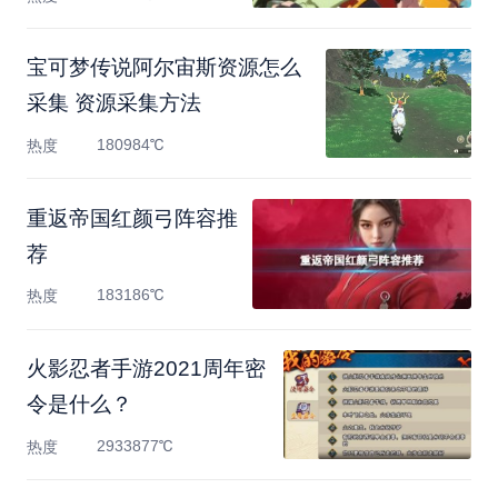
宝可梦传说阿尔宙斯资源怎么
采集 资源采集方法
180984℃
热度
重返帝国红颜弓阵容推
荐
183186℃
热度
火影忍者手游2021周年密
令是什么？
2933877℃
热度