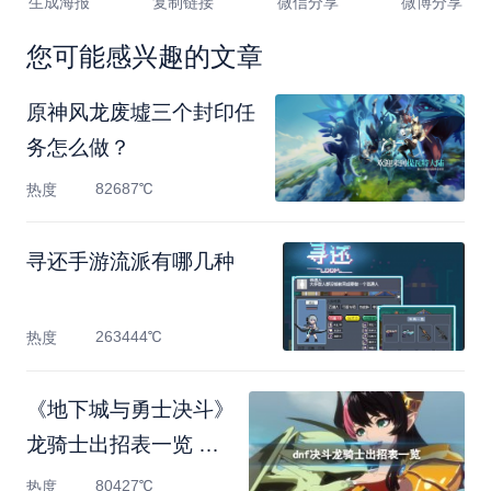
生成海报
复制链接
微信分享
微博分享
您可能感兴趣的文章
原神风龙废墟三个封印任
务怎么做？
82687℃
热度
寻还手游流派有哪几种
263444℃
热度
《地下城与勇士决斗》
龙骑士出招表一览 龙
骑士
80427℃
热度