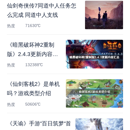
仙剑奇侠传7同道中人任务怎
么完成 同道中人支线
71630℃
热度
《暗黑破坏神2重制
版》2.4.3更新内容汇
总 2.4.3更
132388℃
热度
《仙剑客栈2》是单机
吗？游戏类型介绍
50606℃
热度
《天谕》手游“百日筑梦“首