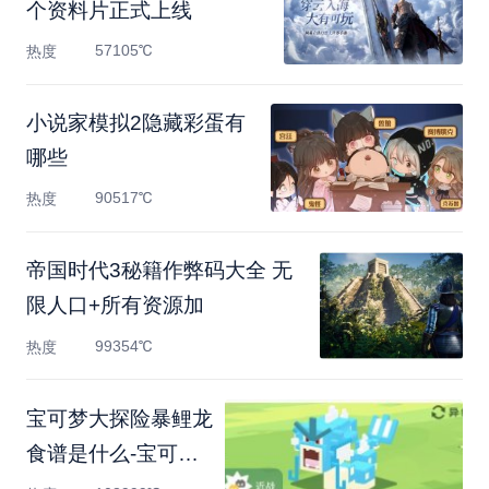
个资料片正式上线
57105℃
热度
小说家模拟2隐藏彩蛋有
哪些
90517℃
热度
帝国时代3秘籍作弊码大全 无
限人口+所有资源加
99354℃
热度
宝可梦大探险暴鲤龙
食谱是什么-宝可梦
大探险暴