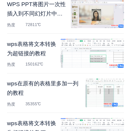
WPS PPT将图片一次性
插入到不同幻灯片中的
方法
72811℃
热度
​wps表格将文本转换
为超链接的教程
150162℃
热度
​wps在原有的表格里多加一列
的教程
35355℃
热度
​wps表格将文本转换