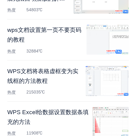
方法
54803℃
热度
​wps文档设置第一页不要页码
的教程
32884℃
热度
WPS文档将表格虚框变为实
线框的方法教程
215035℃
热度
WPS Excel给数据设置数据条填
充的方法
11908℃
热度