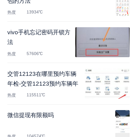
包的方法
13934℃
热度
vivo手机忘记密码开锁方
法
57606℃
热度
交管12123在哪里预约车辆
年检-交管12123预约车辆年
115511℃
热度
微信提现有限额吗
104574℃
热度