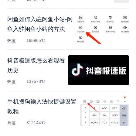
闲鱼如何入驻闲鱼小站-闲
鱼入驻闲鱼小站的方法
165965℃
热度
抖音极速版怎么看观看
历史
137578℃
热度
手机搜狗输入法快捷键设置
教程
312144℃
热度