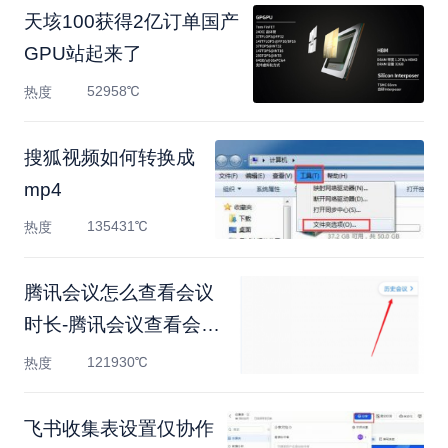
天垓100获得2亿订单国产
GPU站起来了
52958℃
热度
搜狐视频如何转换成
mp4
135431℃
热度
腾讯会议怎么查看会议
时长-腾讯会议查看会议
时
121930℃
热度
飞书收集表设置仅协作