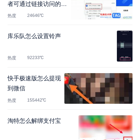
者可通过链接访问的方
法
24646℃
热度
库乐队怎么设置铃声
92233℃
热度
快手极速版怎么提现
到微信
155442℃
热度
淘特怎么解绑支付宝